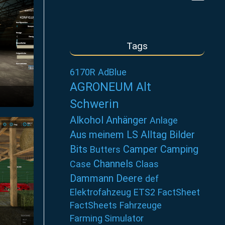
Tags
6170R
AdBlue
AGRONEUM Alt
Schwerin
52
Alkohol
Anhänger
Anlage
Aus meinem LS Alltag
Bilder
Bits
Camper
Camping
Butters
Channels
Case
Claas
Dammann
Deere
def
Elektrofahzeug
ETS2
FactSheet
FactSheets
Fahrzeuge
Farming Simulator