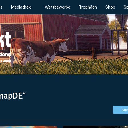
ds
Mediathek
Wettbewerbe
Trophäen
Shop
Sp
„mapDE“
Suc