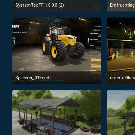
SystemTecTF 1.0.0.0 (2)
Erdfruchtlag
9. Januar 2022 um 18:02
Spielerei_01Fendt
unterstellu
1. Januar 2022 um 22:56