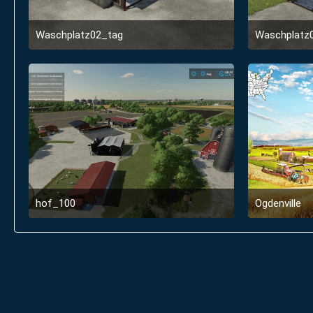
Waschplatz02_tag
Waschplatz
1. Januar 2022 um 22:54
1
hof_100
Ogdenville
1. Januar 2022 um 22:53