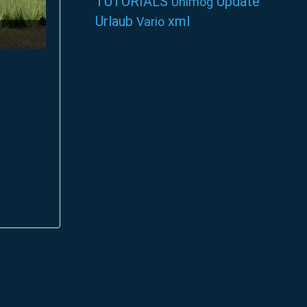
TUTORIALS
Update
Unimog
Urlaub
xml
Vario
3