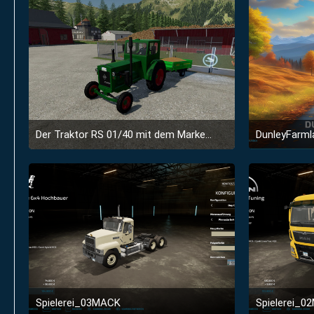
Der Traktor RS 01/40 mit dem Markennamen Pionier
DunleyFarml
1. Mai 2024 um 10:33
1
Spielerei_03MACK
Spielerei_0