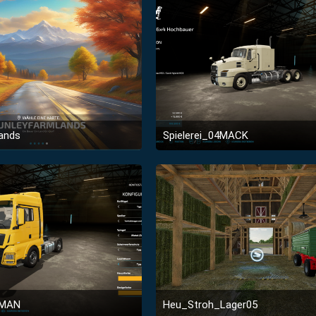
ands
Spielerei_04MACK
8. Februar 2024 um 10:27
29. Januar 2022 um 12:
3
2MAN
Heu_Stroh_Lager05