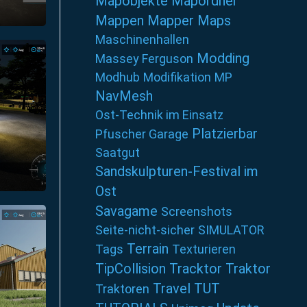
Mapobjekte
Mapordner
Mappen
Mapper
Maps
7
Maschinenhallen
Modding
Massey Ferguson
Modhub
Modifikation
MP
NavMesh
Ost-Technik im Einsatz
Platzierbar
Pfuscher Garage
Saatgut
Sandskulpturen-Festival im
Ost
5
Savagame
Screenshots
Seite-nicht-sicher
SIMULATOR
Terrain
Tags
Texturieren
TipCollision
Tracktor
Traktor
Travel
TUT
Traktoren