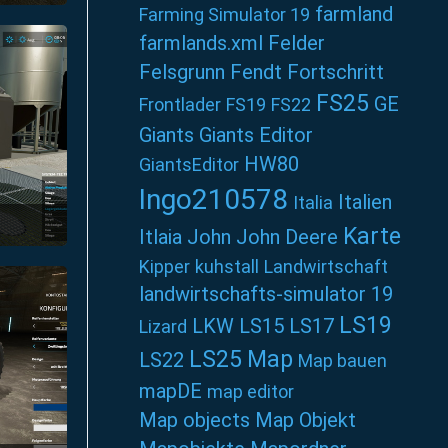
02
farmland
Farming Simulator 19
farmlands.xml
Felder
Felsgrunn
Fendt
Fortschritt
FS25
GE
Frontlader
FS19
FS22
Giants
Giants Editor
HW80
GiantsEditor
Ingo210578
Italien
Italia
Karte
Itlaia
John
John Deere
2
Kipper
kuhstall
Landwirtschaft
landwirtschafts-simulator 19
LS19
LKW
LS15
LS17
Lizard
LS25
Map
LS22
Map bauen
mapDE
map editor
Map objects
Map Objekt