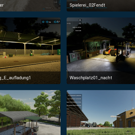
er
Spielerei_02Fendt
8. Januar 2022 um 23:19
1. Januar 2022 um 22:5
2
ng_E_aufladung1
Waschplatz01_nacht
1. Januar 2022 um 22:56
1. Januar 2022 um 22:5