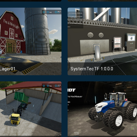
29. Januar 2022 um 12:50
14. Januar 2022 um 20:
1
1
Lager01
SystemTecTF 1.0.0.0
14. Januar 2022 um 20:02
9. Januar 2022 um 18:0