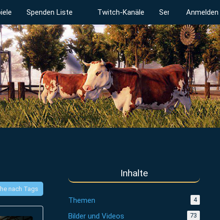
iele
Spenden Liste
Twitch-Kanäle
Serverstatus
Anmelden
Inhalte
he nach Tags
Themen
4
Bilder und Videos
73