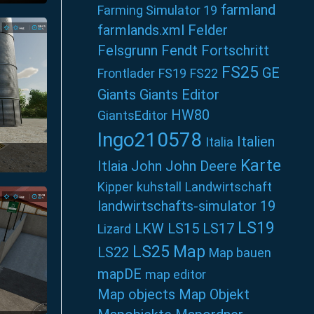
50
farmland
Farming Simulator 19
farmlands.xml
Felder
Felsgrunn
Fendt
Fortschritt
FS25
GE
Frontlader
FS19
FS22
Giants
Giants Editor
HW80
GiantsEditor
Ingo210578
Italien
Italia
Karte
Itlaia
John
John Deere
02
Kipper
kuhstall
Landwirtschaft
landwirtschafts-simulator 19
LS19
LKW
LS15
LS17
Lizard
LS25
Map
LS22
Map bauen
mapDE
map editor
Map objects
Map Objekt