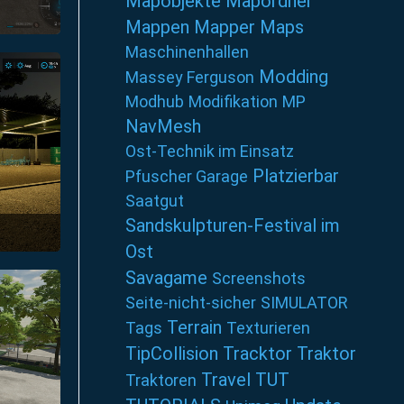
Mapobjekte
Mapordner
Mappen
Mapper
Maps
9
Maschinenhallen
Modding
Massey Ferguson
Modhub
Modifikation
MP
NavMesh
Ost-Technik im Einsatz
Platzierbar
Pfuscher Garage
Saatgut
Sandskulpturen-Festival im
Ost
6
Savagame
Screenshots
Seite-nicht-sicher
SIMULATOR
Terrain
Tags
Texturieren
TipCollision
Tracktor
Traktor
Travel
TUT
Traktoren