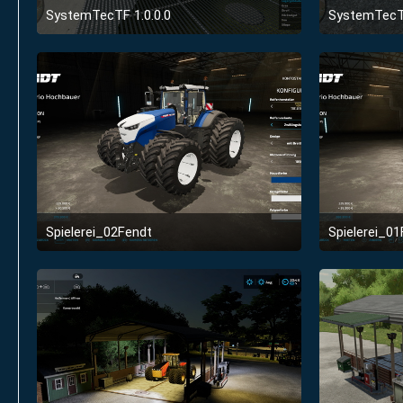
SystemTecTF 1.0.0.0
SystemTecTF
9. Januar 2022 um 18:02
Spielerei_02Fendt
Spielerei_0
1. Januar 2022 um 22:57