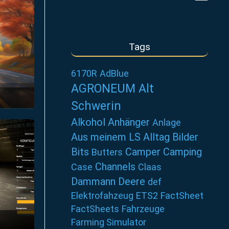
Tags
6170R
AdBlue
AGRONEUM Alt
Schwerin
7
Alkohol
Anhänger
Anlage
Aus meinem LS Alltag
Bilder
Bits
Camper
Camping
Butters
Channels
Case
Claas
Dammann
Deere
def
Elektrofahzeug
ETS2
FactSheet
FactSheets
Fahrzeuge
Farming Simulator