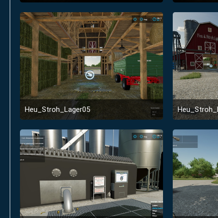
29. Januar 2022 um 12:52
Heu_Stroh_Lager05
Heu_Stroh_
14. Januar 2022 um 20:02
1