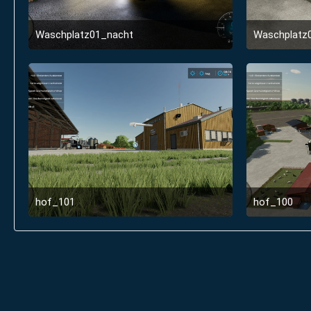
Waschplatz01_nacht
Waschplatz
1. Januar 2022 um 22:55
hof_101
hof_100
1. Januar 2022 um 22:53