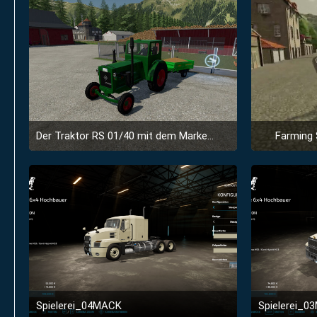
Der Traktor RS 01/40 mit dem Markennamen Pionier
Farming 
1. Mai 2024 um 10:33
1
Spielerei_04MACK
Spielerei_