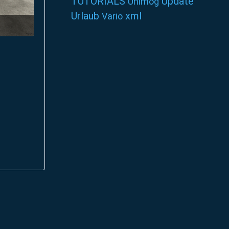
TUTORIALS
Update
Unimog
Urlaub
xml
Vario
4