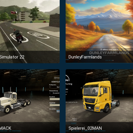
Simulator 22
DunleyFarmlands
13. Februar 2024 um 07:57
8. Februar 2024 um 10:2
1
3
03MACK
Spielerei_02MAN