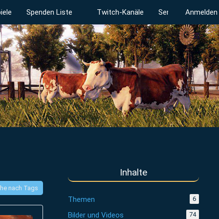
iele
Spenden Liste
Twitch-Kanäle
Serverstatus
Anmelden
Inhalte
he nach Tags
Themen
6
Bilder und Videos
74