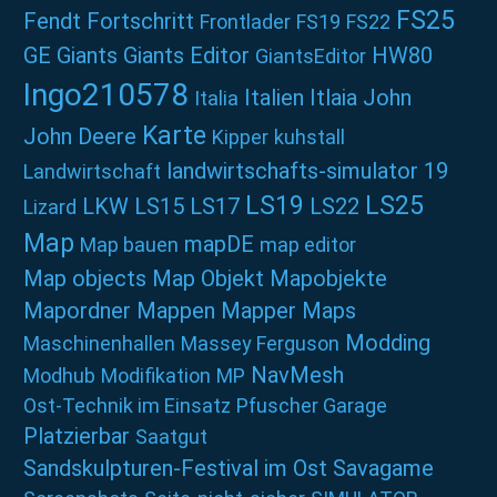
FS25
Fendt
Fortschritt
Frontlader
FS19
FS22
GE
Giants
Giants Editor
HW80
GiantsEditor
Ingo210578
Italien
Itlaia
John
Italia
Karte
John Deere
Kipper
kuhstall
landwirtschafts-simulator 19
Landwirtschaft
LS19
LS25
LKW
LS15
LS17
LS22
Lizard
Map
mapDE
Map bauen
map editor
Map objects
Map Objekt
Mapobjekte
Mapordner
Mappen
Mapper
Maps
Modding
Maschinenhallen
Massey Ferguson
NavMesh
Modhub
Modifikation
MP
Ost-Technik im Einsatz
Pfuscher Garage
Platzierbar
Saatgut
Sandskulpturen-Festival im Ost
Savagame