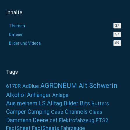
Inhalte
Themen
27
Dateien
57
Bilder und Videos
89
Tags
AGRONEUM Alt Schwerin
6170R
AdBlue
Alkohol
Anhänger
Anlage
Aus meinem LS Alltag
Bilder
Bits
Butters
Camper
Camping
Channels
Case
Claas
Dammann
Deere
def
Elektrofahzeug
ETS2
FactSheet
FactSheets
Fahrzeuge