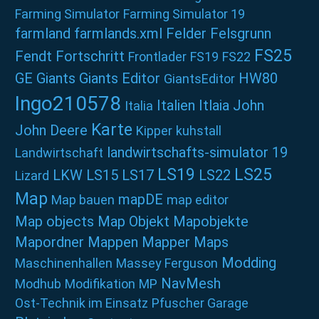
Farming Simulator
Farming Simulator 19
farmland
farmlands.xml
Felder
Felsgrunn
FS25
Fendt
Fortschritt
Frontlader
FS19
FS22
GE
Giants
Giants Editor
HW80
GiantsEditor
Ingo210578
Italien
Itlaia
John
Italia
Karte
John Deere
Kipper
kuhstall
landwirtschafts-simulator 19
Landwirtschaft
LS19
LS25
LKW
LS15
LS17
LS22
Lizard
Map
mapDE
Map bauen
map editor
Map objects
Map Objekt
Mapobjekte
Mapordner
Mappen
Mapper
Maps
Modding
Maschinenhallen
Massey Ferguson
NavMesh
Modhub
Modifikation
MP
Ost-Technik im Einsatz
Pfuscher Garage