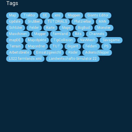
Tags
Map
Traktor
GE
xml
Mappen
Giants Editor
Update
Grubber
TUTORIALS
Platzierbar
MAN
Schlüter
Felder
Karte
Maps
BigBud
Monster
Maschinen
Mapper
farmland
Bits
Channels
mapDE
Mapobjekte
TipCollision
NavMesh
Savagame
Terrain
Mapordner
TUT
Gigant
Feldern
PS
Arbeitsbreite
Einsatzgewicht
Räder
Ackerschlepper
LS22 farmlands.xml
Landwirtschafts-Simulator 22