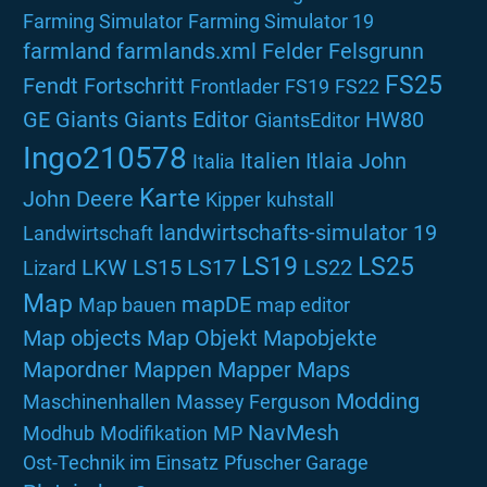
Farming Simulator
Farming Simulator 19
farmland
farmlands.xml
Felder
Felsgrunn
FS25
Fendt
Fortschritt
Frontlader
FS19
FS22
GE
Giants
Giants Editor
HW80
GiantsEditor
Ingo210578
Italien
Itlaia
John
Italia
Karte
John Deere
Kipper
kuhstall
landwirtschafts-simulator 19
Landwirtschaft
LS19
LS25
LKW
LS15
LS17
LS22
Lizard
Map
mapDE
Map bauen
map editor
Map objects
Map Objekt
Mapobjekte
Mapordner
Mappen
Mapper
Maps
Modding
Maschinenhallen
Massey Ferguson
NavMesh
Modhub
Modifikation
MP
Ost-Technik im Einsatz
Pfuscher Garage