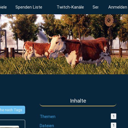
iele
Spenden Liste
Twitch-Kanäle
Serverstatus
Anmelden
Inhalte
he nach Tags
Themen
1
Dateien
1