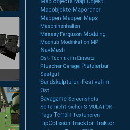
Map objects
Map Objekt
Mapobjekte
Mapordner
25
Mappen
Mapper
Maps
Maschinenhallen
Modding
Massey Ferguson
Modhub
Modifikation
MP
NavMesh
Ost-Technik im Einsatz
Platzierbar
Pfuscher Garage
Saatgut
Sandskulpturen-Festival im
46
Ost
Savagame
Screenshots
Seite-nicht-sicher
SIMULATOR
Terrain
Tags
Texturieren
TipCollision
Tracktor
Traktor