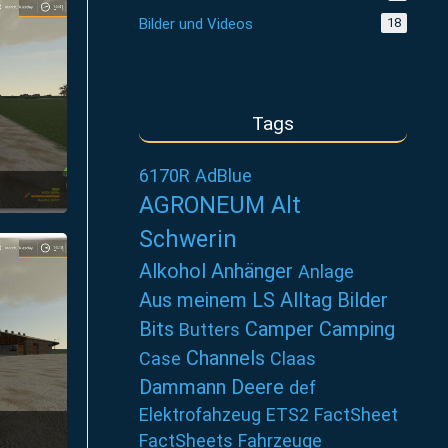
Bilder und Videos
18
Tags
6170R
AdBlue
AGRONEUM Alt
Schwerin
Alkohol
Anhänger
Anlage
Aus meinem LS Alltag
Bilder
Bits
Camper
Camping
Butters
Channels
Case
Claas
Dammann
Deere
def
Elektrofahzeug
ETS2
FactSheet
FactSheets
Fahrzeuge