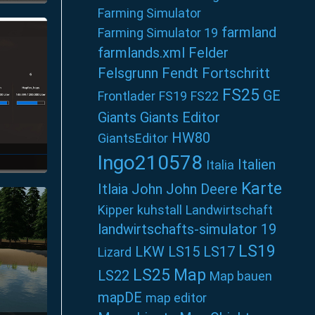
Farming Simulator
farmland
Farming Simulator 19
farmlands.xml
Felder
Felsgrunn
Fendt
Fortschritt
FS25
GE
Frontlader
FS19
FS22
Giants
Giants Editor
HW80
GiantsEditor
Ingo210578
Italien
Italia
Karte
Itlaia
John
John Deere
Kipper
kuhstall
Landwirtschaft
landwirtschafts-simulator 19
LS19
LKW
LS15
LS17
Lizard
LS25
Map
LS22
Map bauen
mapDE
map editor