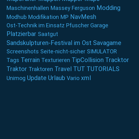
Modding
Maschinenhallen
Massey Ferguson
NavMesh
Modhub
Modifikation
MP
Ost-Technik im Einsatz
Pfuscher Garage
Platzierbar
Saatgut
Sandskulpturen-Festival im Ost
Savagame
Screenshots
Seite-nicht-sicher
SIMULATOR
Terrain
TipCollision
Tracktor
Tags
Texturieren
Traktor
Travel
TUT
TUTORIALS
Traktoren
Update
Urlaub
xml
Unimog
Vario