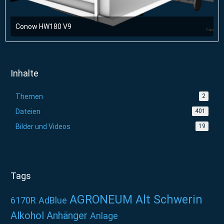
Conow HW180 V9
13. Februar 2016 um 15:46
Inhalte
Themen
2
Dateien
401
Bilder und Videos
19
Tags
AGRONEUM Alt Schwerin
6170R
AdBlue
Alkohol
Anhänger
Anlage