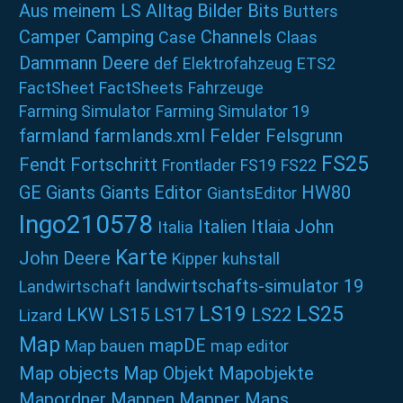
Aus meinem LS Alltag
Bilder
Bits
Butters
Camper
Camping
Channels
Case
Claas
Dammann
Deere
def
Elektrofahzeug
ETS2
FactSheet
FactSheets
Fahrzeuge
Farming Simulator
Farming Simulator 19
farmland
farmlands.xml
Felder
Felsgrunn
FS25
Fendt
Fortschritt
Frontlader
FS19
FS22
GE
Giants
Giants Editor
HW80
GiantsEditor
Ingo210578
Italien
Itlaia
John
Italia
Karte
John Deere
Kipper
kuhstall
landwirtschafts-simulator 19
Landwirtschaft
LS19
LS25
LKW
LS15
LS17
LS22
Lizard
Map
mapDE
Map bauen
map editor
Map objects
Map Objekt
Mapobjekte
Mapordner
Mappen
Mapper
Maps