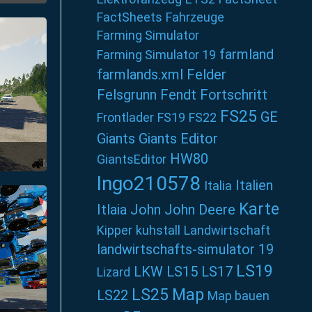
FactSheets
Fahrzeuge
Farming Simulator
farmland
Farming Simulator 19
farmlands.xml
Felder
Felsgrunn
Fendt
Fortschritt
FS25
GE
Frontlader
FS19
FS22
Giants
Giants Editor
HW80
GiantsEditor
Ingo210578
Italien
Italia
Karte
Itlaia
John
John Deere
Kipper
kuhstall
Landwirtschaft
landwirtschafts-simulator 19
LS19
LKW
LS15
LS17
Lizard
LS25
Map
LS22
Map bauen