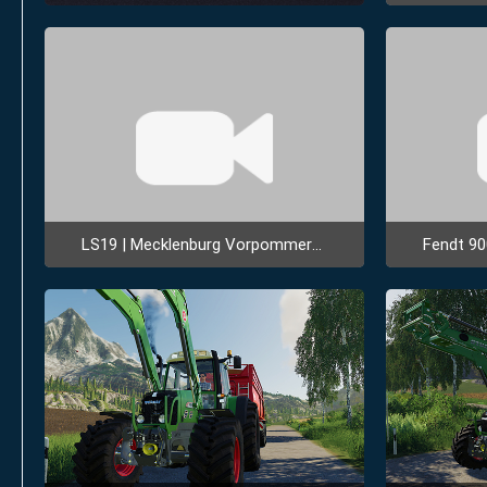
30. April 2022 um 01:26
21. Ma
1
LS19 | Mecklenburg Vorpommern 1.0.0.0 Beta | Mapvorstellung
Fendt 90
11. Mai 2019 um 18:55
8. Mai