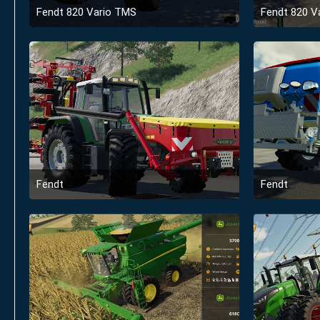
Fendt 820 Vario TMS
Fendt 820 V
5. Februar 2019 um 04:49
5. Fe
Fendt
Fendt
18. Januar 2019 um 00:36
18. J