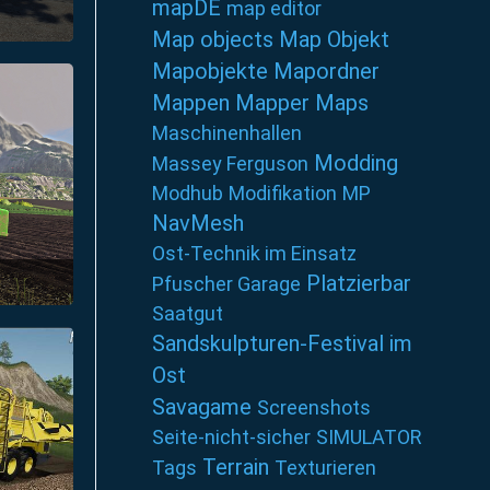
mapDE
map editor
Map objects
Map Objekt
Mapobjekte
Mapordner
Mappen
Mapper
Maps
Maschinenhallen
Modding
Massey Ferguson
Modhub
Modifikation
MP
NavMesh
Ost-Technik im Einsatz
Platzierbar
Pfuscher Garage
Saatgut
Sandskulpturen-Festival im
Ost
Savagame
Screenshots
Seite-nicht-sicher
SIMULATOR
Terrain
Tags
Texturieren