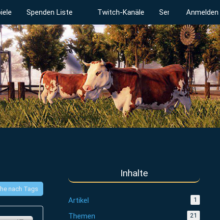
iele
Spenden Liste
Twitch-Kanäle
Serverstatus
Anmelden
Inhalte
he nach Tags
Artikel
1
Themen
21