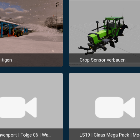
itigen
Crop Sensor verbauen
zember 2022 um 14:23
3. Dezember 2022 um 02:47
4
3
port | Folge 06 | Was für ein Hof!
LS19 | Claas Mega Pack | Modvorstel