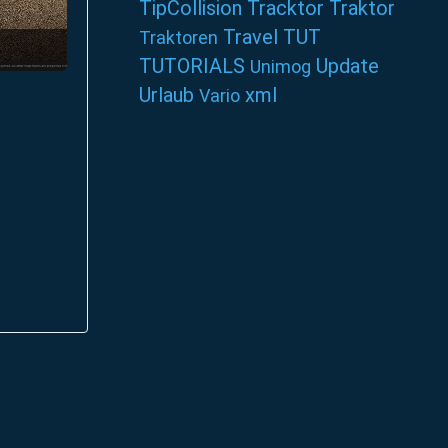
TipCollision
Tracktor
Traktor
Travel
TUT
Traktoren
TUTORIALS
Update
Unimog
Urlaub
xml
Vario