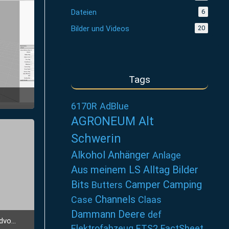
Dateien
6
Bilder und Videos
20
Tags
6170R
AdBlue
AGRONEUM Alt
Schwerin
Alkohol
Anhänger
Anlage
Aus meinem LS Alltag
Bilder
Bits
Camper
Camping
Butters
Channels
Case
Claas
Dammann
Deere
def
lung
Elektrofahzeug
ETS2
FactSheet