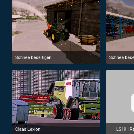
Schnee beseitigen
Schnee bese
8. Dezember 2022 um 14:23
8. De
4
Claas Lexion
LS19 | Raven