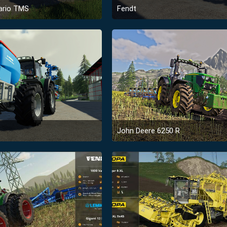
ario TMS
Fendt
bruar 2019 um 04:49
18. Januar 2019 um 00:36
John Deere 6250 R
anuar 2019 um 00:36
22. Dezember 2018 um 02:27