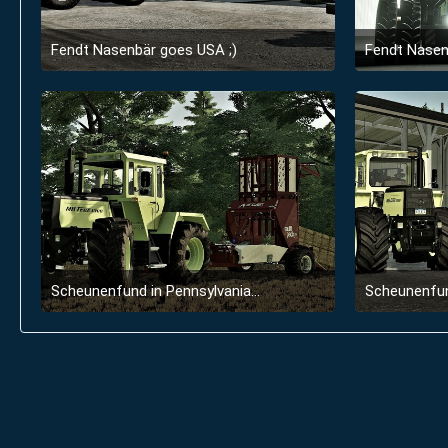
Fendt Nasenbär goes USA ;)
Fendt Nasen
21. September 2022 um 13:22
1
Scheunenfund in Pennsylvania...
Scheunenfund
5. Juli 2022 um 15:34
2