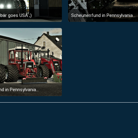
bär goes USA ;)
Scheunenfund in Pennsylvania...
21. September 2022 um 13:22
5. Juli 2022 um 15:34
2
2
 in Pennsylvania...
5. Juli 2022 um 15:34
1