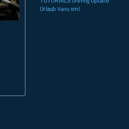
TUTORIALS
Update
Unimog
Urlaub
xml
Vario