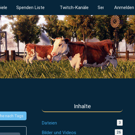
iele
Spenden Liste
Twitch-Kanäle
Serverstatus
Anmelden
Inhalte
he nach Tags
Dateien
3
Bilder und Videos
26