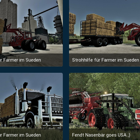
ür Farmer im Sueden
Strohhilfe für Farmer im Sueden
31. Januar 2023 um 07:42
31. Januar 2023 um 0
3
3
ür Farmer im Sueden
Fendt Nasenbär goes USA ;)