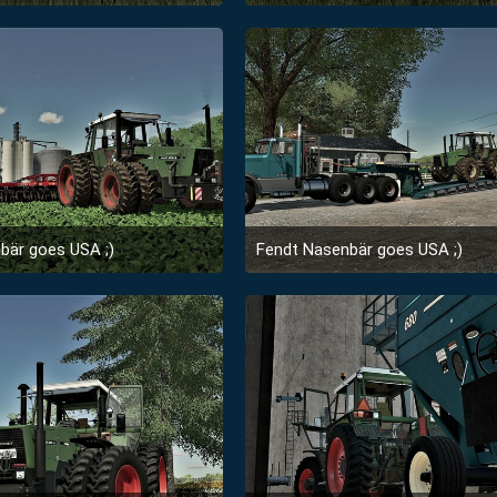
31. Januar 2023 um 07:42
21. September 2022 
3
2
bär goes USA ;)
Fendt Nasenbär goes USA ;)
21. September 2022 um 13:22
21. September 2022 
1