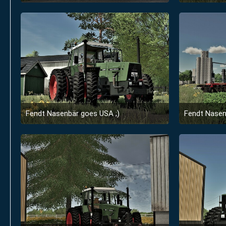
31. Januar 2023 um 07:42
3
Fendt Nasenbär goes USA ;)
Fendt Nasen
21. September 2022 um 13:22
1