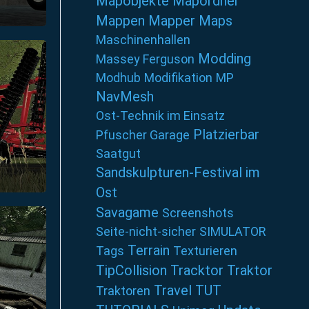
Mapobjekte
Mapordner
Mappen
Mapper
Maps
um 13:22
Maschinenhallen
Modding
Massey Ferguson
Modhub
Modifikation
MP
NavMesh
Ost-Technik im Einsatz
Platzierbar
Pfuscher Garage
Saatgut
Sandskulpturen-Festival im
Ost
um 13:22
Savagame
Screenshots
Seite-nicht-sicher
SIMULATOR
Terrain
Tags
Texturieren
TipCollision
Tracktor
Traktor
Travel
TUT
Traktoren