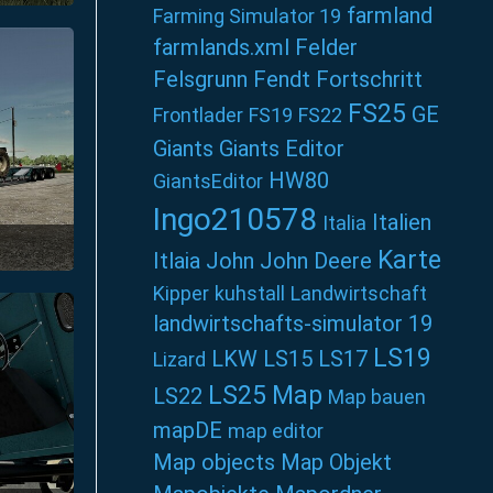
um 13:22
farmland
Farming Simulator 19
farmlands.xml
Felder
Felsgrunn
Fendt
Fortschritt
FS25
GE
Frontlader
FS19
FS22
Giants
Giants Editor
HW80
GiantsEditor
Ingo210578
Italien
Italia
Karte
Itlaia
John
John Deere
um 13:22
Kipper
kuhstall
Landwirtschaft
landwirtschafts-simulator 19
LS19
LKW
LS15
LS17
Lizard
LS25
Map
LS22
Map bauen
mapDE
map editor
Map objects
Map Objekt