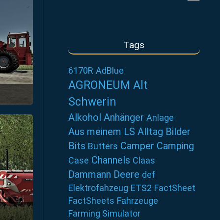
Tags
6170R
AdBlue
AGRONEUM Alt
Schwerin
7:42
Alkohol
Anhänger
Anlage
Aus meinem LS Alltag
Bilder
Bits
Camper
Camping
Butters
Channels
Case
Claas
Dammann
Deere
def
Elektrofahzeug
ETS2
FactSheet
FactSheets
Fahrzeuge
Farming Simulator