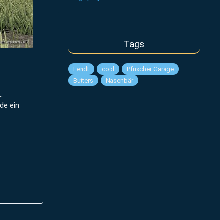
Tags
Fendt
cool
Pfuscher Garage
Butters
Nasenbär
.
de ein