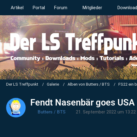
Artikel
Portal
Forum
Mitglieder
Downloa
Der LS Treffpunkt
Galerie
Alben von Butters / BTS
FS22 ein 
Fendt Nasenbär goes USA 
Butters / BTS
21. September 2022 um 13:22