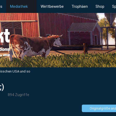
ds
Mediathek
Wettbewerbe
Trophäen
Shop
Sp
bisschen USA und so
;)
894 Zugriffe
Originalgröße an