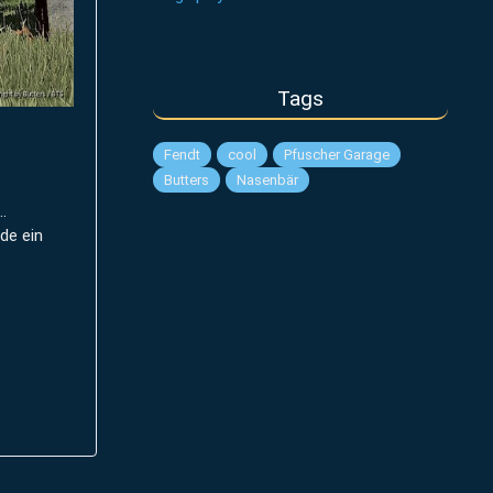
Tags
Fendt
cool
Pfuscher Garage
Butters
Nasenbär
.
de ein