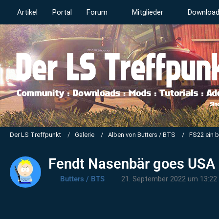
Artikel
Portal
Forum
Mitglieder
Downloa
Der LS Treffpunkt
Galerie
Alben von Butters / BTS
FS22 ein 
Fendt Nasenbär goes USA 
Butters / BTS
21. September 2022 um 13:22