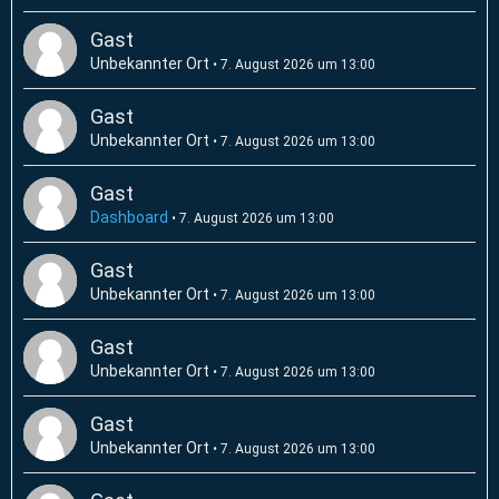
Gast
Unbekannter Ort
7. August 2026 um 13:00
Gast
Unbekannter Ort
7. August 2026 um 13:00
Gast
Dashboard
7. August 2026 um 13:00
Gast
Unbekannter Ort
7. August 2026 um 13:00
Gast
Unbekannter Ort
7. August 2026 um 13:00
Gast
Unbekannter Ort
7. August 2026 um 13:00