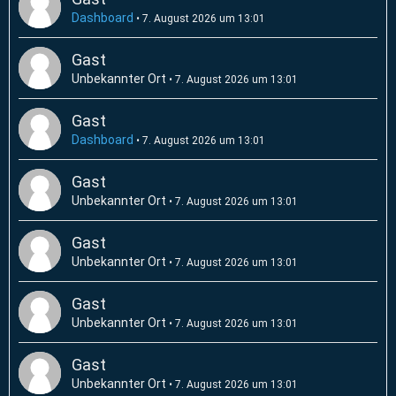
Dashboard
7. August 2026 um 13:01
Gast
Unbekannter Ort
7. August 2026 um 13:01
Gast
Dashboard
7. August 2026 um 13:01
Gast
Unbekannter Ort
7. August 2026 um 13:01
Gast
Unbekannter Ort
7. August 2026 um 13:01
Gast
Unbekannter Ort
7. August 2026 um 13:01
Gast
Unbekannter Ort
7. August 2026 um 13:01