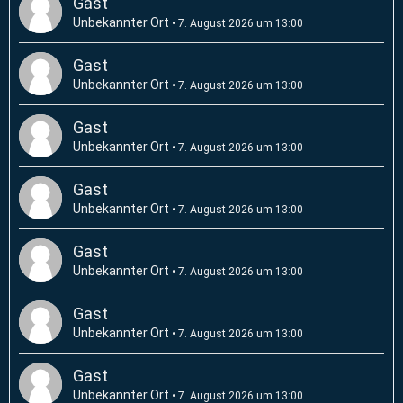
Gast
Unbekannter Ort
7. August 2026 um 13:00
Gast
Unbekannter Ort
7. August 2026 um 13:00
Gast
Unbekannter Ort
7. August 2026 um 13:00
Gast
Unbekannter Ort
7. August 2026 um 13:00
Gast
Unbekannter Ort
7. August 2026 um 13:00
Gast
Unbekannter Ort
7. August 2026 um 13:00
Gast
Unbekannter Ort
7. August 2026 um 13:00