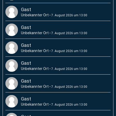
Gast
Unbekannter Ort
7. August 2026 um 13:00
Gast
Unbekannter Ort
7. August 2026 um 13:00
Gast
Unbekannter Ort
7. August 2026 um 13:00
Gast
Unbekannter Ort
7. August 2026 um 13:00
Gast
Unbekannter Ort
7. August 2026 um 13:00
Gast
Unbekannter Ort
7. August 2026 um 13:00