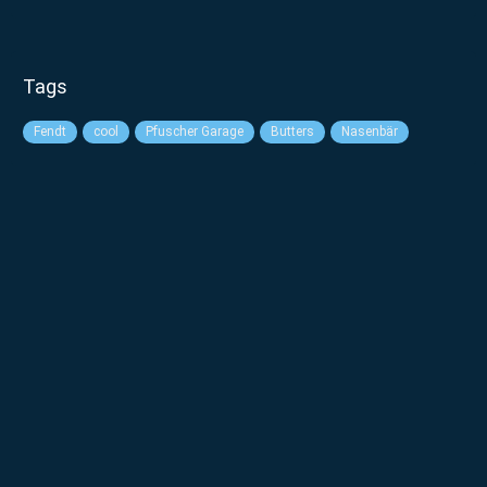
Tags
Fendt
cool
Pfuscher Garage
Butters
Nasenbär