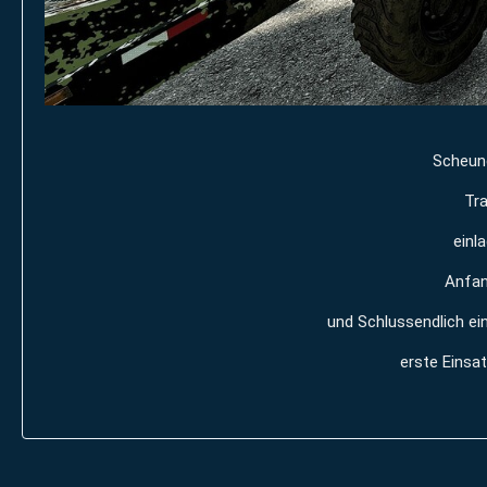
Scheune
Tra
einl
Anfan
und Schlussendlich ei
erste Einsat