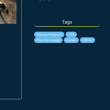
Tags
Massey Ferguson
USA
Pfuscher Garage
Butters
mbtrac