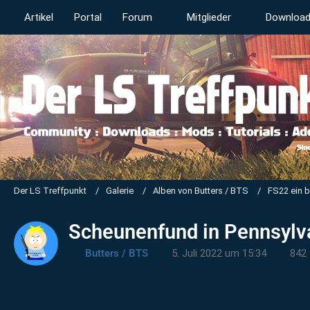
Artikel
Portal
Forum
Mitglieder
Downloa
Der LS Treffpunkt
Galerie
Alben von Butters / BTS
FS22 ein 
Scheunenfund in Pennsylva
Butters / BTS
5. Juli 2022 um 15:34
842 