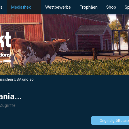
ds
Mediathek
Wettbewerbe
Trophäen
Shop
Sp
bisschen USA und so
nia...
Zugriffe
Originalgröße an