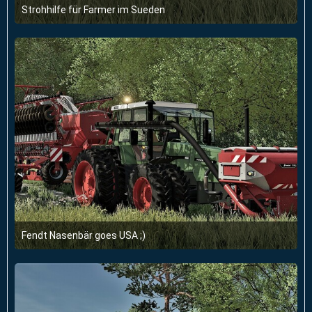
Strohhilfe für Farmer im Sueden
31. Januar 2023 um 07:42
3
Fendt Nasenbär goes USA ;)
21. September 2022 um 13:22
2