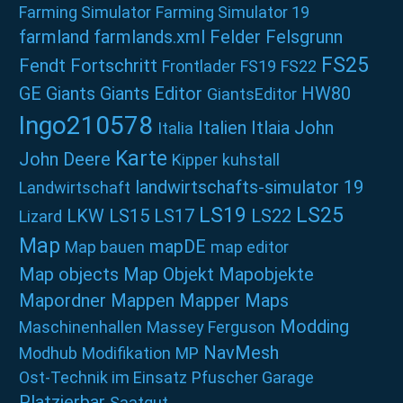
Farming Simulator
Farming Simulator 19
farmland
farmlands.xml
Felder
Felsgrunn
FS25
Fendt
Fortschritt
Frontlader
FS19
FS22
GE
Giants
Giants Editor
HW80
GiantsEditor
Ingo210578
Italien
Itlaia
John
Italia
Karte
John Deere
Kipper
kuhstall
landwirtschafts-simulator 19
Landwirtschaft
LS19
LS25
LKW
LS15
LS17
LS22
Lizard
Map
mapDE
Map bauen
map editor
Map objects
Map Objekt
Mapobjekte
Mapordner
Mappen
Mapper
Maps
Modding
Maschinenhallen
Massey Ferguson
NavMesh
Modhub
Modifikation
MP
Ost-Technik im Einsatz
Pfuscher Garage
Platzierbar
Saatgut