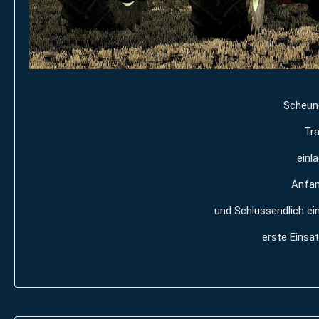
Scheune
Tra
einl
Anfan
und Schlussendlich ei
erste Einsat