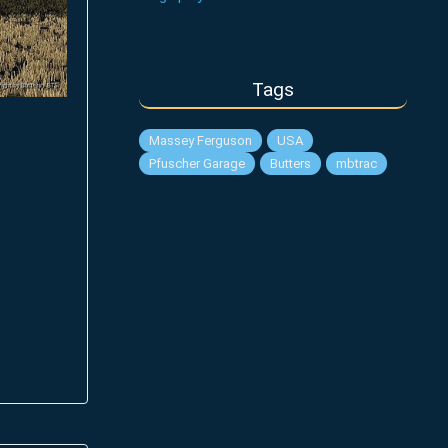
Tags
Massey Ferguson
USA
Pfuscher Garage
Butters
mbtrac