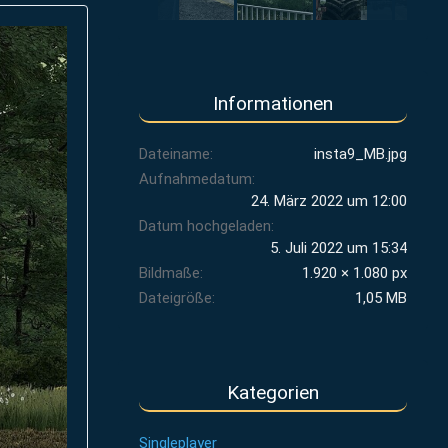
Informationen
Dateiname
insta9_MB.jpg
Aufnahmedatum
24. März 2022 um 12:00
Datum hochgeladen
5. Juli 2022 um 15:34
Bildmaße
1.920 × 1.080 px
Dateigröße
1,05 MB
Kategorien
Singleplayer