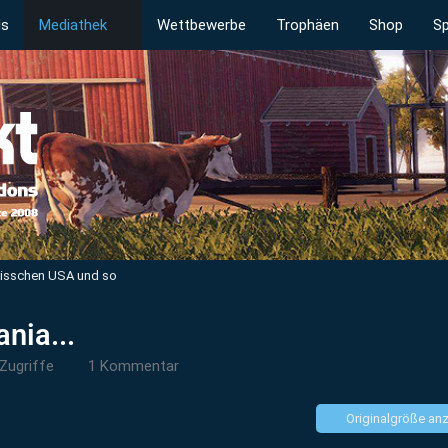
ds
Mediathek
Wettbewerbe
Trophäen
Shop
Sp
bisschen USA und so
nia...
Zugriffe
1 Kommentar
Originalgröße an