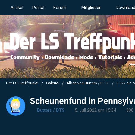
Artikel
Portal
Forum
Mitglieder
Downloa
Der LS Treffpunkt
Galerie
Alben von Butters / BTS
FS22 ein 
Scheunenfund in Pennsylva
Butters / BTS
5. Juli 2022 um 15:34
800 