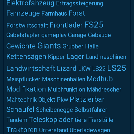
Elektrofahzeug
Ertragssteigerung
Fahrzeuge
Forst
Farmhaus
FS25
Frontlader
Forstwirtschaft
Gabelstapler
gameplay
Garage
Gebäude
Giants
Gewichte
Grubber
Halle
Kettensägen
Lager
Kipper
Landmaschinen
LS25
Landwirtschaft
Lizard
LKW
LS22
Modhub
Maispflücker
Maschinenhallen
Modifikation
Mulchfunktion
Mähdrescher
Platzierbar
Mähtechnik
Objekt
Pkw
Schaufel
Scheibenegge
Selbstfahrer
Teleskoplader
Tandem
tiere
Tierställe
Traktoren
Unterstand
Überladewagen