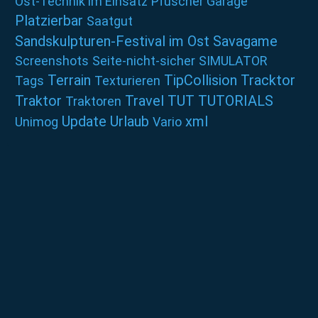
Ost-Technik im Einsatz
Pfuscher Garage
Platzierbar
Saatgut
Sandskulpturen-Festival im Ost
Savagame
Screenshots
Seite-nicht-sicher
SIMULATOR
Terrain
TipCollision
Tracktor
Tags
Texturieren
Traktor
Travel
TUT
TUTORIALS
Traktoren
Update
Urlaub
xml
Unimog
Vario