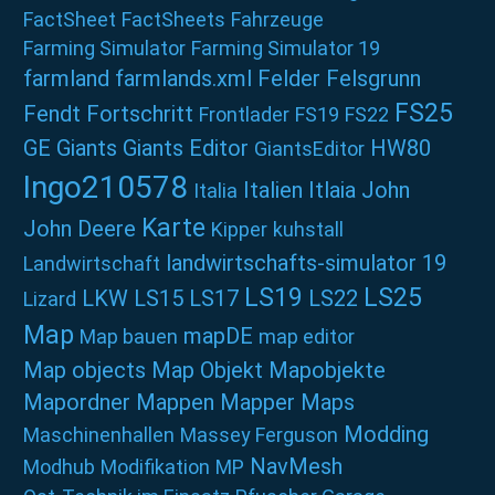
FactSheet
FactSheets
Fahrzeuge
Farming Simulator
Farming Simulator 19
farmland
farmlands.xml
Felder
Felsgrunn
FS25
Fendt
Fortschritt
Frontlader
FS19
FS22
GE
Giants
Giants Editor
HW80
GiantsEditor
Ingo210578
Italien
Itlaia
John
Italia
Karte
John Deere
Kipper
kuhstall
landwirtschafts-simulator 19
Landwirtschaft
LS19
LS25
LKW
LS15
LS17
LS22
Lizard
Map
mapDE
Map bauen
map editor
Map objects
Map Objekt
Mapobjekte
Mapordner
Mappen
Mapper
Maps
Modding
Maschinenhallen
Massey Ferguson
NavMesh
Modhub
Modifikation
MP