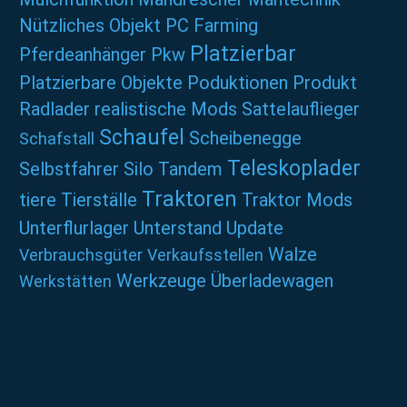
Nützliches
Objekt
PC Farming
Platzierbar
Pferdeanhänger
Pkw
Platzierbare Objekte
Poduktionen
Produkt
Radlader
realistische Mods
Sattelauflieger
Schaufel
Scheibenegge
Schafstall
Teleskoplader
Selbstfahrer
Silo
Tandem
Traktoren
tiere
Tierställe
Traktor Mods
Unterflurlager
Unterstand
Update
Walze
Verbrauchsgüter
Verkaufsstellen
Werkzeuge
Überladewagen
Werkstätten