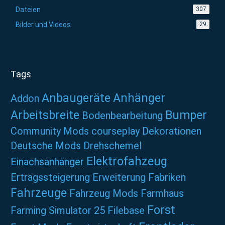
Dateien
307
Bilder und Videos
29
Tags
Anbaugeräte
Anhänger
Addon
Arbeitsbreite
Bumper
Bodenbearbeitung
Community Mods
courseplay
Dekorationen
Deutsche Mods
Drehschemel
Elektrofahzeug
Einachsanhänger
Ertragssteigerung
Erweiterung
Fabriken
Fahrzeuge
Fahrzeug Mods
Farmhaus
Forst
Farming Simulator 25
Filebase