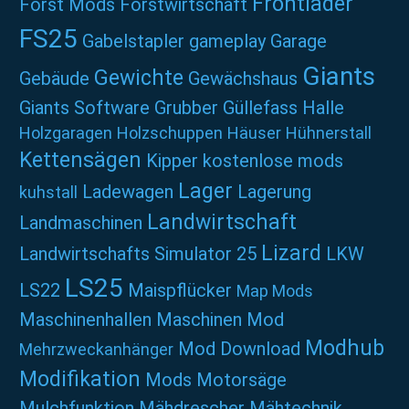
Frontlader
Forst Mods
Forstwirtschaft
FS25
Gabelstapler
gameplay
Garage
Giants
Gewichte
Gebäude
Gewächshaus
Giants Software
Grubber
Güllefass
Halle
Holzgaragen
Holzschuppen
Häuser
Hühnerstall
Kettensägen
Kipper
kostenlose mods
Lager
Ladewagen
Lagerung
kuhstall
Landwirtschaft
Landmaschinen
Lizard
Landwirtschafts Simulator 25
LKW
LS25
LS22
Maispflücker
Map Mods
Maschinenhallen
Maschinen Mod
Modhub
Mod Download
Mehrzweckanhänger
Modifikation
Mods
Motorsäge
Mulchfunktion
Mähdrescher
Mähtechnik