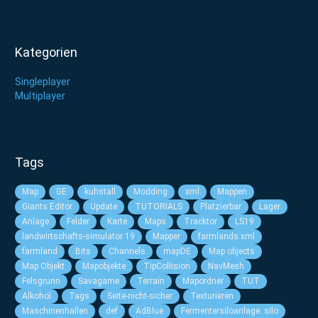
Kategorien
Singleplayer
Multiplayer
Tags
Map
GE
kuhstall
Modding
xml
Mappen
Giants Editor
Update
TUTORIALS
Platzierbar
Lager
Anlage
Felder
Karte
Maps
Tracktor
LS19
landwirtschafts-simulator 19
Mapper
farmlands.xml
farmland
Bits
Channels
mapDE
Map objects
Map Objekt
Mapobjekte
TipCollision
NavMesh
Felsgrunn
Savagame
Terrain
Mapordner
TUT
Alkohol
Tags
Seite-nicht-sicher
Texturieren
Maschinenhallen
def
AdBlue
Fermentersiloanlage. silo