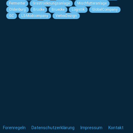
Fermenter
Grastrocknungsanlage
Mischfutteranlage
Oldenburg
Brücke
Bruecke
Logistik
GlobalCompany
GC
LS-Modcompany
VertexDezign
Forenregeln
Datenschutzerklärung
Impressum
Kontakt