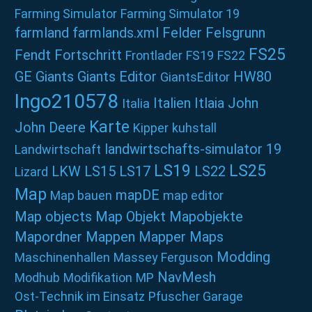
Farming Simulator
Farming Simulator 19
farmland
farmlands.xml
Felder
Felsgrunn
FS25
Fendt
Fortschritt
Frontlader
FS19
FS22
GE
Giants
Giants Editor
HW80
GiantsEditor
Ingo210578
Italien
Itlaia
John
Italia
Karte
John Deere
Kipper
kuhstall
landwirtschafts-simulator 19
Landwirtschaft
LS19
LS25
LKW
LS15
LS17
LS22
Lizard
Map
mapDE
Map bauen
map editor
Map objects
Map Objekt
Mapobjekte
Mapordner
Mappen
Mapper
Maps
Modding
Maschinenhallen
Massey Ferguson
NavMesh
Modhub
Modifikation
MP
Ost-Technik im Einsatz
Pfuscher Garage