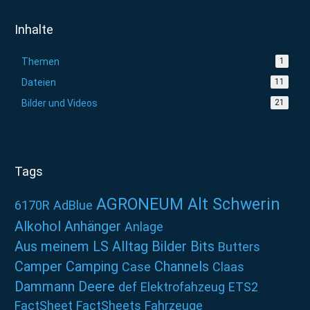
Inhalte
Themen
1
Dateien
11
Bilder und Videos
21
Tags
AGRONEUM Alt Schwerin
6170R
AdBlue
Alkohol
Anhänger
Anlage
Aus meinem LS Alltag
Bilder
Bits
Butters
Camper
Camping
Channels
Case
Claas
Dammann
Deere
def
Elektrofahzeug
ETS2
FactSheet
FactSheets
Fahrzeuge