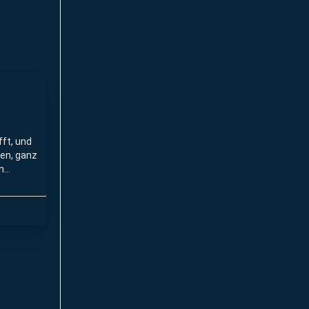
ft, und
den, ganz
n