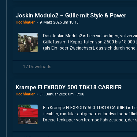
Joskin Modulo2 – Gülle mit Style & Power
Hochbauer
9. März 2026 um 18:13
Das Joskin Modulo2 ist ein vielseitiges, vollverz
Güllefass mit Kapazitäten von 2.500 bis 18.000 
(als Ein- oder Zweiachser), das sich durch hohe
Modularität für individuelle Bedürfnisse auszei
17 Downloads
Krampe FLEXBODY 500 TDK18 CARRIER
Hochbauer
31. Januar 2026 um 17:08
Ein Krampe FLEXBODY 500 TDK18 CARRIER ist e
flexibler, modular aufgebauter landwirtschaftlic
Dreiseitenkipper von Krampe Fahrzeugbau, der 
durch seine anpassbare Bauweise auszeichnet