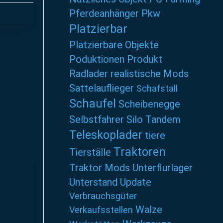
Pferdeanhänger
Pkw
Platzierbar
Platzierbare Objekte
Poduktionen
Produkt
Radlader
realistische Mods
Sattelauflieger
Schafstall
Schaufel
Scheibenegge
Selbstfahrer
Silo
Tandem
Teleskoplader
tiere
Traktoren
Tierställe
Traktor Mods
Unterflurlager
Unterstand
Update
Verbrauchsgüter
Walze
Verkaufsstellen