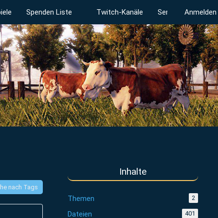
iele
Spenden Liste
Twitch-Kanäle
Serverstatus
Anmelden
Inhalte
he nach Tags
Themen
2
Dateien
401