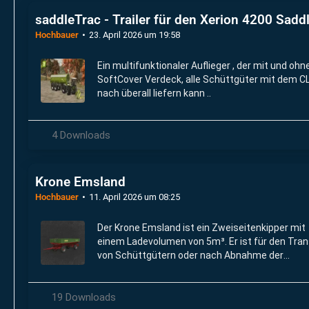
saddleTrac - Trailer für den Xerion 4200 Sad
Hochbauer
23. April 2026 um 19:58
Ein multifunktionaler Auflieger , der mit und oh
SoftCover Verdeck, alle Schüttgüter mit dem C
nach überall liefern kann ..
4 Downloads
Krone Emsland
Hochbauer
11. April 2026 um 08:25
Der Krone Emsland ist ein Zweiseitenkipper mit
einem Ladevolumen von 5m³. Er ist für den Tra
von Schüttgütern oder nach Abnahme der
Bordwände auch für den Transport von Palette
oder Ballen geeignet.
19 Downloads