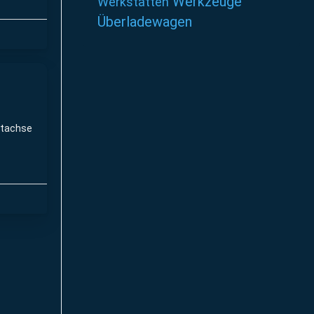
Werkzeuge
Werkstätten
Überladewagen
ftachse