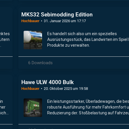
MKS32 Sebimodding Edition
Hochbauer
31. Januar 2026 um 17:17
inktes
Es handelt sich also um ein spezielles
Litern
Ausrüstungsstück, das Landwirten im Spiel hi
Produkte zu verwalten.
chnet.
6 Downloads
Hawe ULW 4000 Bulk
Hochbauer
20. Oktober 2025 um 19:58
in
Ein leistungsstarker, Überladewagen, die b
her
robuste Ausführung für mehr Fahrkomfort 
sich
Reduzierung der. Stoßbelastung auf Fahrze
.
Fahrer.