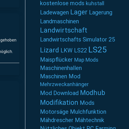
kostenlose mods
kuhstall
Lager
Ladewagen
Lagerung
Landmaschinen
Landwirtschaft
Landwirtschafts Simulator 25
angehoben
LS25
Lizard
LKW
LS22
öglich.
Maispflücker
Map Mods
Maschinenhallen
Maschinen Mod
Mehrzweckanhänger
Modhub
Mod Download
Modifikation
Mods
Motorsäge
Mulchfunktion
Mähdrescher
Mähtechnik
Nützliches
Objekt
PC Farming