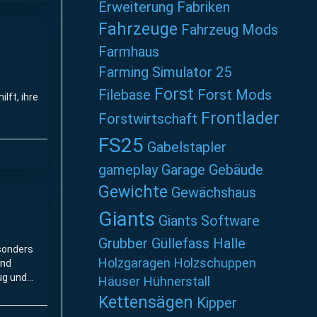
Erweiterung
Fabriken
Fahrzeuge
Fahrzeug Mods
Farmhaus
Farming Simulator 25
Forst
Filebase
Forst Mods
lft, ihre
Frontlader
Forstwirtschaft
FS25
Gabelstapler
gameplay
Garage
Gebäude
Gewichte
Gewächshaus
Giants
Giants Software
Grubber
Güllefass
Halle
esonders
Holzgaragen
Holzschuppen
und
ug und
Häuser
Hühnerstall
Kettensägen
Kipper