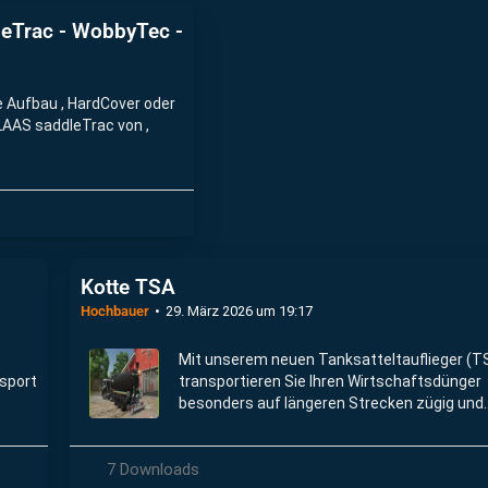
dleTrac - WobbyTec -
ne Aufbau , HardCover oder
LAAS saddleTrac von ,
Kotte TSA
Hochbauer
29. März 2026 um 19:17
Mit unserem neuen Tanksatteltauflieger (T
nsport
transportieren Sie Ihren Wirtschaftsdünger
besonders auf längeren Strecken zügig und
n
kostengünstig.
7 Downloads