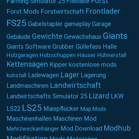
Forst
Farming Simulator 25
Filebase
Frontlader
Forst Mods
Forstwirtschaft
FS25
Gabelstapler
gameplay
Garage
Giants
Gewichte
Gebäude
Gewächshaus
Giants Software
Grubber
Güllefass
Halle
Holzgaragen
Holzschuppen
Häuser
Hühnerstall
Kettensägen
Kipper
kostenlose mods
Lager
Ladewagen
Lagerung
kuhstall
Landwirtschaft
Landmaschinen
Lizard
Landwirtschafts Simulator 25
LKW
LS25
LS22
Maispflücker
Map Mods
Maschinenhallen
Maschinen Mod
Modhub
Mod Download
Mehrzweckanhänger
Modifikation