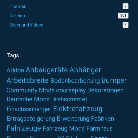
Themen
2
Dateien
301
Bilder und Videos
7
Tags
Anbaugeräte
Anhänger
Addon
Arbeitsbreite
Bumper
Bodenbearbeitung
Community Mods
courseplay
Dekorationen
Deutsche Mods
Drehschemel
Elektrofahzeug
Einachsanhänger
Ertragssteigerung
Erweiterung
Fabriken
Fahrzeuge
Fahrzeug Mods
Farmhaus