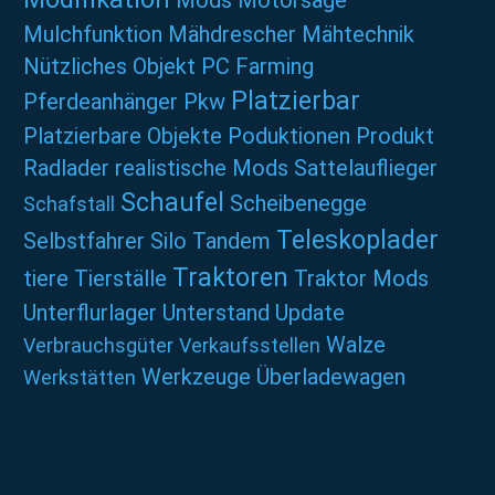
Mods
Motorsäge
Mulchfunktion
Mähdrescher
Mähtechnik
Nützliches
Objekt
PC Farming
Platzierbar
Pferdeanhänger
Pkw
Platzierbare Objekte
Poduktionen
Produkt
Radlader
realistische Mods
Sattelauflieger
Schaufel
Scheibenegge
Schafstall
Teleskoplader
Selbstfahrer
Silo
Tandem
Traktoren
tiere
Tierställe
Traktor Mods
Unterflurlager
Unterstand
Update
Walze
Verbrauchsgüter
Verkaufsstellen
Werkzeuge
Überladewagen
Werkstätten