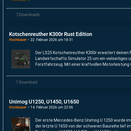
(122 PS) und seine Allradantrieb aus.
7 Downloads
Kotschenreuther K300r Rust Edition
Hochbauer
22. Februar 2026 um 18:31
Der LS25 Kotschenreuther K300r erweitert deinen 
Landwirtschafts Simulator 25 um ein vielseitiges 
Forstfahrzeug. Mit einer kraftvollen Motorleistung
mühelos auch anspruchsvollste Waldarbeiten.
1 Download
Unimog U1250, U1450, U1650
Hochbauer
14. Februar 2026 um 22:06
Der erste Mercedes-Benz Unimog U 1250 wurde im
der letzte U 1650 von der schweren Baureihe lief 