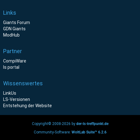
Links
Giants Forum
GDN Giants
ModHub
Partner
CompiWare
ls portal
Wissenswertes
LinkUs
LS-Versionen
Entstehung der Website
Copyright© 2008-2026 by
der-ls-treffpunkt.de
Community-Software:
WoltLab Suite™ 6.2.6