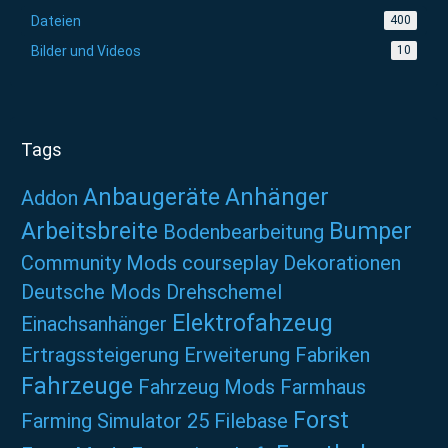
Dateien
400
Bilder und Videos
10
Tags
Anbaugeräte
Anhänger
Addon
Arbeitsbreite
Bumper
Bodenbearbeitung
Community Mods
courseplay
Dekorationen
Deutsche Mods
Drehschemel
Elektrofahzeug
Einachsanhänger
Ertragssteigerung
Erweiterung
Fabriken
Fahrzeuge
Fahrzeug Mods
Farmhaus
Forst
Farming Simulator 25
Filebase