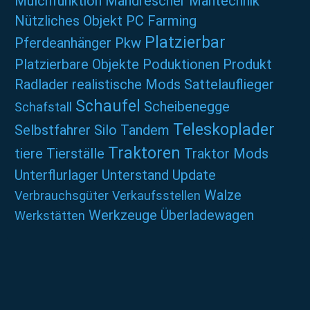
Mulchfunktion
Mähdrescher
Mähtechnik
Nützliches
Objekt
PC Farming
Platzierbar
Pferdeanhänger
Pkw
Platzierbare Objekte
Poduktionen
Produkt
Radlader
realistische Mods
Sattelauflieger
Schaufel
Scheibenegge
Schafstall
Teleskoplader
Selbstfahrer
Silo
Tandem
Traktoren
tiere
Tierställe
Traktor Mods
Unterflurlager
Unterstand
Update
Walze
Verbrauchsgüter
Verkaufsstellen
Werkzeuge
Überladewagen
Werkstätten