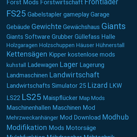
Frontlader
Forst Mods
Forstwirtschaft
FS25
Gabelstapler
gameplay
Garage
Giants
Gewichte
Gebäude
Gewächshaus
Giants Software
Grubber
Güllefass
Halle
Holzgaragen
Holzschuppen
Häuser
Hühnerstall
Kettensägen
Kipper
kostenlose mods
Lager
Ladewagen
Lagerung
kuhstall
Landwirtschaft
Landmaschinen
Lizard
Landwirtschafts Simulator 25
LKW
LS25
LS22
Maispflücker
Map Mods
Maschinenhallen
Maschinen Mod
Modhub
Mod Download
Mehrzweckanhänger
Modifikation
Mods
Motorsäge