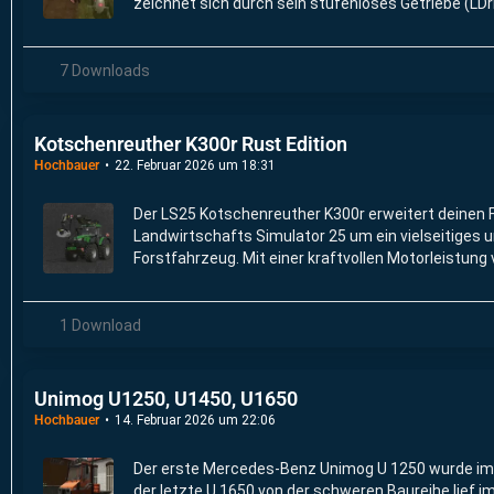
zeichnet sich durch sein stufenloses Getriebe (LDr
(122 PS) und seine Allradantrieb aus.
7 Downloads
Kotschenreuther K300r Rust Edition
Hochbauer
22. Februar 2026 um 18:31
Der LS25 Kotschenreuther K300r erweitert deinen 
Landwirtschafts Simulator 25 um ein vielseitiges 
Forstfahrzeug. Mit einer kraftvollen Motorleistung
mühelos auch anspruchsvollste Waldarbeiten.
1 Download
Unimog U1250, U1450, U1650
Hochbauer
14. Februar 2026 um 22:06
Der erste Mercedes-Benz Unimog U 1250 wurde im
der letzte U 1650 von der schweren Baureihe lief 