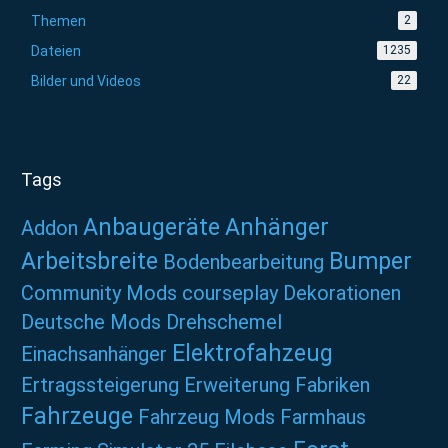
Themen
2
Dateien
1235
Bilder und Videos
22
Tags
Anbaugeräte
Anhänger
Addon
Arbeitsbreite
Bumper
Bodenbearbeitung
Community Mods
courseplay
Dekorationen
Deutsche Mods
Drehschemel
Elektrofahzeug
Einachsanhänger
Ertragssteigerung
Erweiterung
Fabriken
Fahrzeuge
Fahrzeug Mods
Farmhaus