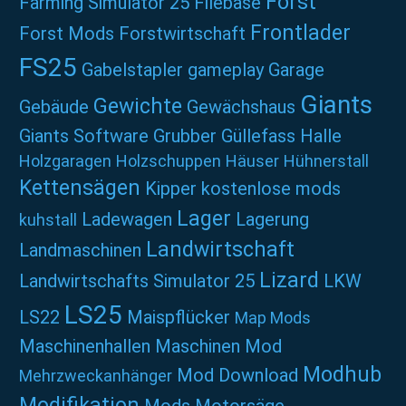
Forst
Farming Simulator 25
Filebase
Frontlader
Forst Mods
Forstwirtschaft
FS25
Gabelstapler
gameplay
Garage
Giants
Gewichte
Gebäude
Gewächshaus
Giants Software
Grubber
Güllefass
Halle
Holzgaragen
Holzschuppen
Häuser
Hühnerstall
Kettensägen
Kipper
kostenlose mods
Lager
Ladewagen
Lagerung
kuhstall
Landwirtschaft
Landmaschinen
Lizard
Landwirtschafts Simulator 25
LKW
LS25
LS22
Maispflücker
Map Mods
Maschinenhallen
Maschinen Mod
Modhub
Mod Download
Mehrzweckanhänger
Modifikation