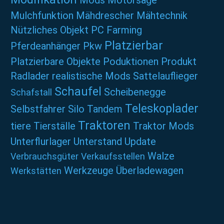
Mods
Motorsäge
Mulchfunktion
Mähdrescher
Mähtechnik
Nützliches
Objekt
PC Farming
Platzierbar
Pferdeanhänger
Pkw
Platzierbare Objekte
Poduktionen
Produkt
Radlader
realistische Mods
Sattelauflieger
Schaufel
Scheibenegge
Schafstall
Teleskoplader
Selbstfahrer
Silo
Tandem
Traktoren
tiere
Tierställe
Traktor Mods
Unterflurlager
Unterstand
Update
Walze
Verbrauchsgüter
Verkaufsstellen
Werkzeuge
Überladewagen
Werkstätten