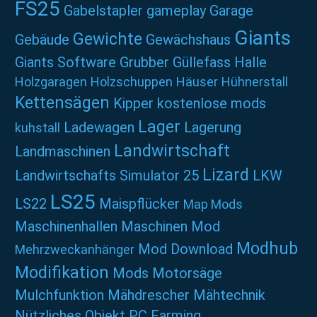
FS25
Gabelstapler
gameplay
Garage
Giants
Gewichte
Gebäude
Gewächshaus
Giants Software
Grubber
Güllefass
Halle
Holzgaragen
Holzschuppen
Häuser
Hühnerstall
Kettensägen
Kipper
kostenlose mods
Lager
Ladewagen
Lagerung
kuhstall
Landwirtschaft
Landmaschinen
Lizard
Landwirtschafts Simulator 25
LKW
LS25
LS22
Maispflücker
Map Mods
Maschinenhallen
Maschinen Mod
Modhub
Mod Download
Mehrzweckanhänger
Modifikation
Mods
Motorsäge
Mulchfunktion
Mähdrescher
Mähtechnik
Nützliches
Objekt
PC Farming