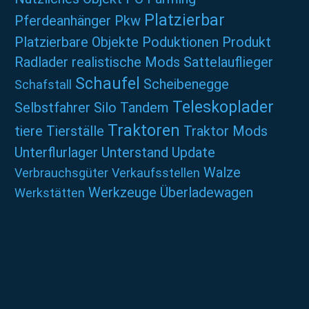
Platzierbar
Pferdeanhänger
Pkw
Platzierbare Objekte
Poduktionen
Produkt
Radlader
realistische Mods
Sattelauflieger
Schaufel
Scheibenegge
Schafstall
Teleskoplader
Selbstfahrer
Silo
Tandem
Traktoren
tiere
Tierställe
Traktor Mods
Unterflurlager
Unterstand
Update
Walze
Verbrauchsgüter
Verkaufsstellen
Werkzeuge
Überladewagen
Werkstätten