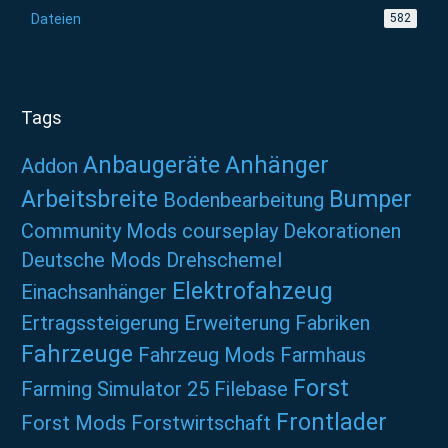
Dateien
582
Tags
Anbaugeräte
Anhänger
Addon
Arbeitsbreite
Bumper
Bodenbearbeitung
Community Mods
courseplay
Dekorationen
Deutsche Mods
Drehschemel
Elektrofahzeug
Einachsanhänger
Ertragssteigerung
Erweiterung
Fabriken
Fahrzeuge
Fahrzeug Mods
Farmhaus
Forst
Farming Simulator 25
Filebase
Frontlader
Forst Mods
Forstwirtschaft