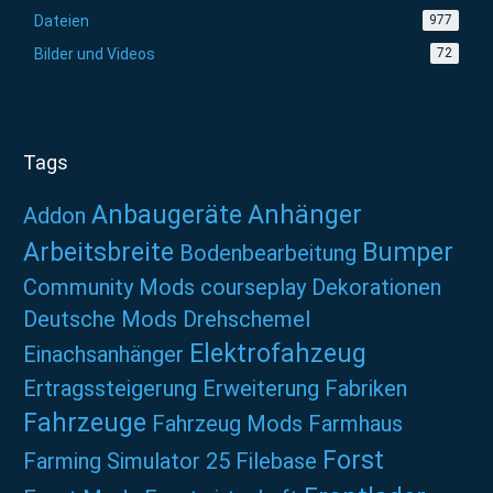
Dateien
977
Bilder und Videos
72
Tags
Anbaugeräte
Anhänger
Addon
Arbeitsbreite
Bumper
Bodenbearbeitung
Community Mods
courseplay
Dekorationen
Deutsche Mods
Drehschemel
Elektrofahzeug
Einachsanhänger
Ertragssteigerung
Erweiterung
Fabriken
Fahrzeuge
Fahrzeug Mods
Farmhaus
Forst
Farming Simulator 25
Filebase