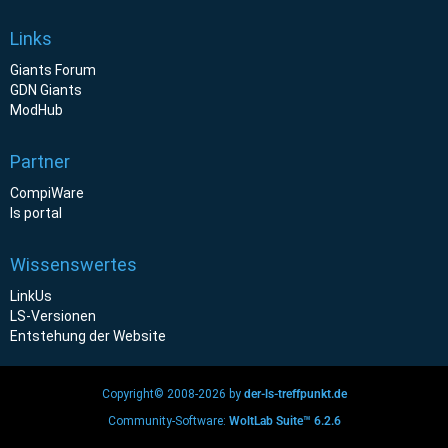
Links
Giants Forum
GDN Giants
ModHub
Partner
CompiWare
ls portal
Wissenswertes
LinkUs
LS-Versionen
Entstehung der Website
Copyright© 2008-2026 by
der-ls-treffpunkt.de
Community-Software:
WoltLab Suite™ 6.2.6