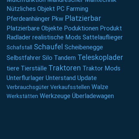
Nützliches
Objekt
PC Farming
Platzierbar
Pferdeanhänger
Pkw
Platzierbare Objekte
Poduktionen
Produkt
Radlader
realistische Mods
Sattelauflieger
Schaufel
Scheibenegge
Schafstall
Teleskoplader
Selbstfahrer
Silo
Tandem
Traktoren
tiere
Tierställe
Traktor Mods
Unterflurlager
Unterstand
Update
Walze
Verbrauchsgüter
Verkaufsstellen
Werkzeuge
Überladewagen
Werkstätten