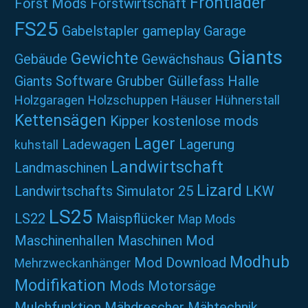
Frontlader
Forst Mods
Forstwirtschaft
FS25
Gabelstapler
gameplay
Garage
Giants
Gewichte
Gebäude
Gewächshaus
Giants Software
Grubber
Güllefass
Halle
Holzgaragen
Holzschuppen
Häuser
Hühnerstall
Kettensägen
Kipper
kostenlose mods
Lager
Ladewagen
Lagerung
kuhstall
Landwirtschaft
Landmaschinen
Lizard
Landwirtschafts Simulator 25
LKW
LS25
LS22
Maispflücker
Map Mods
Maschinenhallen
Maschinen Mod
Modhub
Mod Download
Mehrzweckanhänger
Modifikation
Mods
Motorsäge
Mulchfunktion
Mähdrescher
Mähtechnik