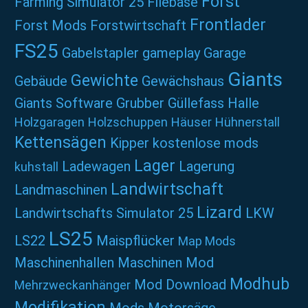
Forst
Farming Simulator 25
Filebase
Frontlader
Forst Mods
Forstwirtschaft
FS25
Gabelstapler
gameplay
Garage
Giants
Gewichte
Gebäude
Gewächshaus
Giants Software
Grubber
Güllefass
Halle
Holzgaragen
Holzschuppen
Häuser
Hühnerstall
Kettensägen
Kipper
kostenlose mods
Lager
Ladewagen
Lagerung
kuhstall
Landwirtschaft
Landmaschinen
Lizard
Landwirtschafts Simulator 25
LKW
LS25
LS22
Maispflücker
Map Mods
Maschinenhallen
Maschinen Mod
Modhub
Mod Download
Mehrzweckanhänger
Modifikation