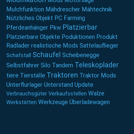
Mods
Motorsäge
Mulchfunktion
Mähdrescher
Mähtechnik
Nützliches
Objekt
PC Farming
Platzierbar
Pferdeanhänger
Pkw
Platzierbare Objekte
Poduktionen
Produkt
Radlader
realistische Mods
Sattelauflieger
Schaufel
Scheibenegge
Schafstall
Teleskoplader
Selbstfahrer
Silo
Tandem
Traktoren
tiere
Tierställe
Traktor Mods
Unterflurlager
Unterstand
Update
Walze
Verbrauchsgüter
Verkaufsstellen
Werkzeuge
Überladewagen
Werkstätten