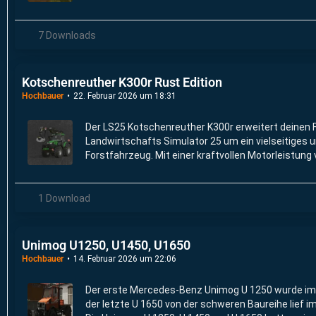
(122 PS) und seine Allradantrieb aus.
7 Downloads
Kotschenreuther K300r Rust Edition
Hochbauer
22. Februar 2026 um 18:31
Der LS25 Kotschenreuther K300r erweitert deinen 
Landwirtschafts Simulator 25 um ein vielseitiges 
Forstfahrzeug. Mit einer kraftvollen Motorleistung
mühelos auch anspruchsvollste Waldarbeiten.
1 Download
Unimog U1250, U1450, U1650
Hochbauer
14. Februar 2026 um 22:06
Der erste Mercedes-Benz Unimog U 1250 wurde im
der letzte U 1650 von der schweren Baureihe lief 