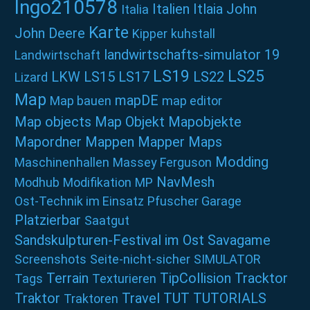
Ingo210578
Italien
Itlaia
John
Italia
Karte
John Deere
Kipper
kuhstall
landwirtschafts-simulator 19
Landwirtschaft
LS19
LS25
LKW
LS15
LS17
LS22
Lizard
Map
mapDE
Map bauen
map editor
Map objects
Map Objekt
Mapobjekte
Mapordner
Mappen
Mapper
Maps
Modding
Maschinenhallen
Massey Ferguson
NavMesh
Modhub
Modifikation
MP
Ost-Technik im Einsatz
Pfuscher Garage
Platzierbar
Saatgut
Sandskulpturen-Festival im Ost
Savagame
Screenshots
Seite-nicht-sicher
SIMULATOR
Terrain
TipCollision
Tracktor
Tags
Texturieren
Traktor
Travel
TUT
TUTORIALS
Traktoren