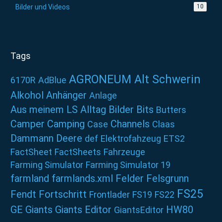
Bilder und Videos
10
Tags
AGRONEUM Alt Schwerin
6170R
AdBlue
Alkohol
Anhänger
Anlage
Aus meinem LS Alltag
Bilder
Bits
Butters
Camper
Camping
Channels
Case
Claas
Dammann
Deere
def
Elektrofahzeug
ETS2
FactSheet
FactSheets
Fahrzeuge
Farming Simulator
Farming Simulator 19
farmland
farmlands.xml
Felder
Felsgrunn
FS25
Fendt
Fortschritt
Frontlader
FS19
FS22
GE
Giants
Giants Editor
HW80
GiantsEditor