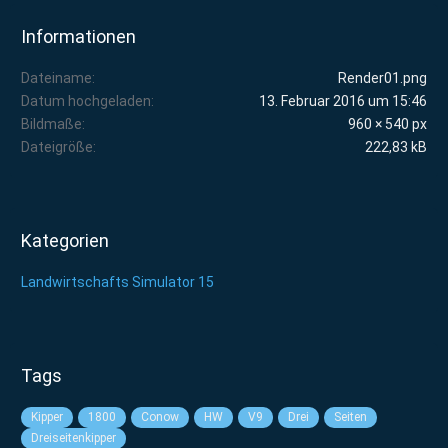
Informationen
Dateiname
Render01.png
Datum hochgeladen
13. Februar 2016 um 15:46
Bildmaße
960 × 540 px
Dateigröße
222,83 kB
Kategorien
Landwirtschafts Simulator 15
Tags
Kipper
1800
Conow
HW
V9
Drei
Seiten
Dreiseitenkipper