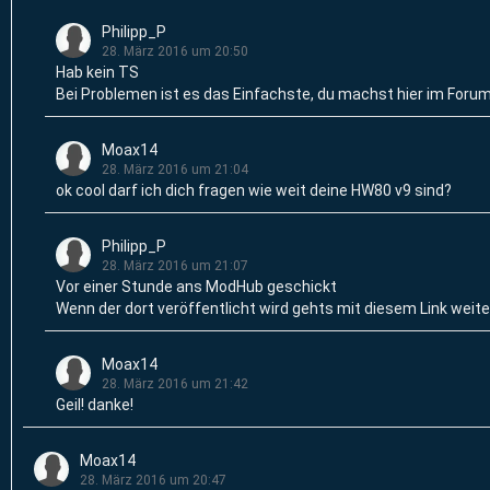
Philipp_P
28. März 2016 um 20:50
Hab kein TS
Bei Problemen ist es das Einfachste, du machst hier im Foru
Moax14
28. März 2016 um 21:04
ok cool darf ich dich fragen wie weit deine HW80 v9 sind?
Philipp_P
28. März 2016 um 21:07
Vor einer Stunde ans ModHub geschickt
Wenn der dort veröffentlicht wird gehts mit diesem Link weit
Moax14
28. März 2016 um 21:42
Geil! danke!
Moax14
28. März 2016 um 20:47