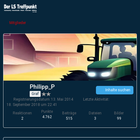
Mitglieder
Philipp_P
Inhalte suchen
Graf
Registrierungsdatum
13. Mai 2014
Letzte Aktivität
18. September 2018 um 22:41
Punkte
Reaktionen
Beiträge
Dateien
Bilder
4.762
2
515
3
99