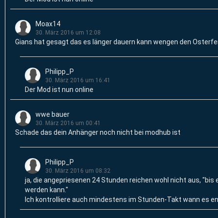
Moax14
30. März 2016 um 12:08
Gians hat gesagt das es länger dauern kann wengen den Osterfe
Philipp_P
30. März 2016 um 16:41
Der Mod ist nun online
wwe bauer
30. März 2016 um 00:41
Schade das dein Anhänger noch nicht bei modhub ist
Philipp_P
30. März 2016 um 08:32
ja, die angepriesenen 24 Stunden reichen wohl nicht aus, "bis
werden kann."
Ich kontrolliere auch mindestens im Stunden-Takt wann es end