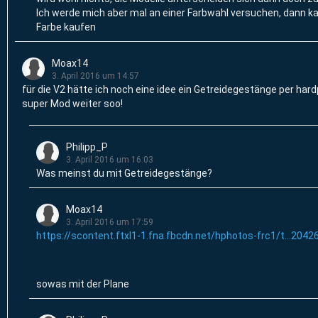
Ich werde mich aber mal an einer Farbwahl versuchen, dann 
Farbe kaufen
Moax14
3. April 2016 um 14:57
für die V2 hätte ich noch eine idee ein Getreidegestänge per har
super Mod weiter soo!
Philipp_P
3. April 2016 um 16:03
Was meinst du mit Getreidegestänge?
Moax14
3. April 2016 um 17:59
https://scontent.ftxl1-1.fna.fbcdn.net/hphotos-frc1/t…2042
sowas mit der Plane