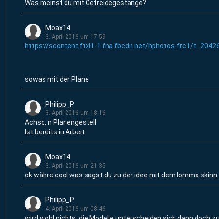
Was meinst du mit Getreidegestänge?
Moax14
3. April 2016 um 17:59
https://scontent.ftxl1-1.fna.fbcdn.net/hphotos-frc1/t…2042
sowas mit der Plane
Philipp_P
3. April 2016 um 18:16
Achso, n Planengestell
Ist bereits in Arbeit
Moax14
3. April 2016 um 21:35
ok währe cool was sagst du zu der idee mit dem lomma skinn 
Philipp_P
4. April 2016 um 08:46
wird wohl nichts, die Modelle unterscheiden sich dann doch zu