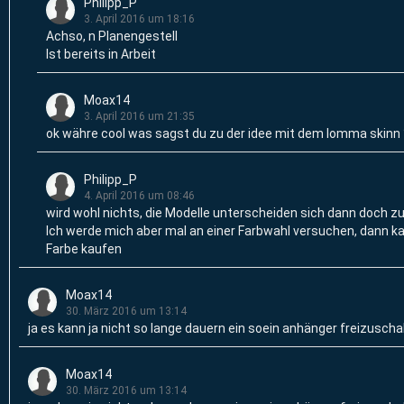
Philipp_P
3. April 2016 um 18:16
Achso, n Planengestell
Ist bereits in Arbeit
Moax14
3. April 2016 um 21:35
ok währe cool was sagst du zu der idee mit dem lomma skinn 
Philipp_P
4. April 2016 um 08:46
wird wohl nichts, die Modelle unterscheiden sich dann doch zu
Ich werde mich aber mal an einer Farbwahl versuchen, dann 
Farbe kaufen
Moax14
30. März 2016 um 13:14
ja es kann ja nicht so lange dauern ein soein anhänger freizusch
Moax14
30. März 2016 um 13:14