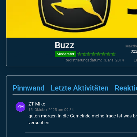
Buzz
Reakti
32
Moderator
Registrierungsdatum
13. Mai 2014
Le
Pinnwand
Letzte Aktivitäten
Reakti
ZT Mike
15. Oktober 2025 um 09:34
guten morgen in die Gemeinde meine frage ist was b
versuchen