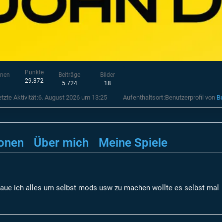
Punkte
onen
Beiträge
Bilder
29.372
2
5.724
18
tzte Aktivität
6. August 2026 um 13:25
Aufenthaltsort
Benutzerprofil von
B
onen
Über mich
Meine Spiele
raue ich alles um selbst mods usw zu machen wollte es selbst mal