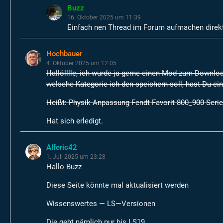
Buzz
16. Oktober 2025 um 11:39
Einfach nen Thread im Forum aufmachen direkt
Hochbauer
4. Oktober 2025 um 12:05
Hallölllle, ich wurde ja gerne einen Mod zum Download
welsche
Kategorie ich den speichern soll, hast Du ei
Heißt: Physik Anpassung Fendt Favorit 800_900 Seri
Hat sich erledigt.
Alferic42
1. Juli 2025 um 23:28
Hallo Buzz
Diese Seite könnte mal aktualisiert werden
Wissenswertes — LS—Versionen
Die geht nämlich nur bis LS19