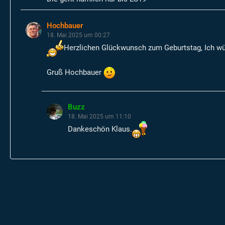
Hochbauer
18. Mai 2025 um 00:27
Herzlichen Glückwunsch zum Geburtstag, Ich wün
Gruß Hochbauer
Buzz
18. Mai 2025 um 11:10
Dankeschön Klaus.