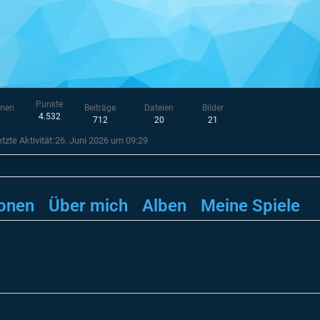
Punkte
onen
Beiträge
Dateien
Bilder
4.532
712
20
21
tzte Aktivität
26. Juni 2026 um 09:29
onen
Über mich
Alben
Meine Spiele