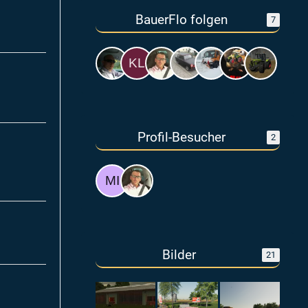
BauerFlo folgen
7
Profil-Besucher
2
Bilder
21