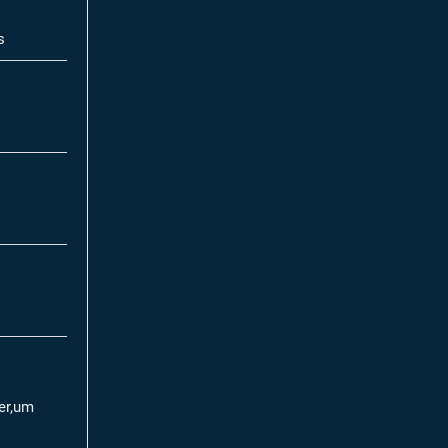
s
per,um