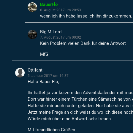
BauerFlo
6. August 2017 um 20:53
wenn ich ihn habe lasse ich ihn dir zukommen.
Big-M-Lord
7. August 2017 um 00:02
Kein Problem vielen Dank für deine Antwort
MfG
Ottifant
5. Januar 2017 um 16:37
Hallo Bauer Flo,
Ihr hattet ja vor kurzem den Adventskalender mit mod
Dort war hinter einem Türchen eine Sämaschine von
Hatte sie mir auch runter geladen. Nur habe sie aus
Jetzt meine Frage an dich weist du wo ich diese n
Würde mich über eine Antwort sehr freuen.
Mit freundlichen Grüßen