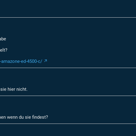
abe
elt?
56-amazone-ed-4500-c/
ie hier nicht.
en wenn du sie findest?