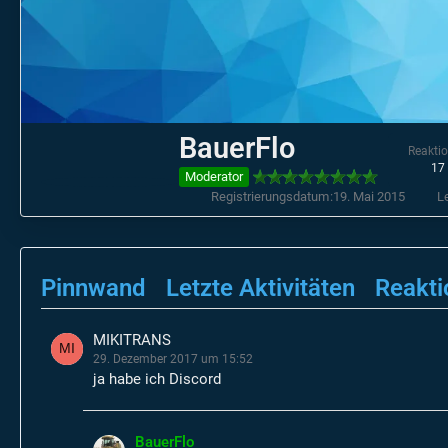
BauerFlo
Reakti
17
Moderator
Registrierungsdatum
19. Mai 2015
Le
Pinnwand
Letzte Aktivitäten
Reakti
MIKITRANS
29. Dezember 2017 um 15:52
ja habe ich Discord
BauerFlo