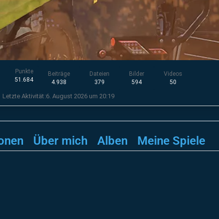
Punkte
Beiträge
Dateien
Bilder
Videos
51.684
4.938
379
594
50
Letzte Aktivität
6. August 2026 um 20:19
onen
Über mich
Alben
Meine Spiele