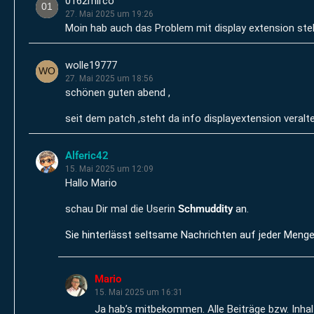
0162mirco
27. Mai 2025 um 19:26
Moin hab auch das Problem mit display extension ste
wolle19777
27. Mai 2025 um 18:56
schönen guten abend ,
seit dem patch ,steht da info displayextension veralt
Alferic42
15. Mai 2025 um 12:09
Hallo Mario
schau Dir mal die Userin
Schmuddity
an.
Sie hinterlässt seltsame Nachrichten auf jeder Meng
Mario
15. Mai 2025 um 16:31
Ja hab’s mitbekommen. Alle Beiträge bzw. Inha