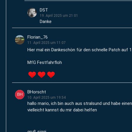
DST
19. April 2025 um 21:01
Danke
Florian_76
11. April 2025 um 11:07
Hier mal ein Dankeschön für den schnelle Patch auf 1
MfG Festfahrfloh
BHorscht
10. April 2025 um 19:54
hallo mario, ich bin auch aus stralsund und habe ei
vielleicht kannst du mir dabei helfen
gruß siggi