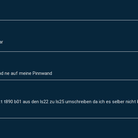
ar
nd ne auf meine Pinnwand
tt t890 b01 aus den ls22 zu ls25 umschreiben da ich es selber nicht