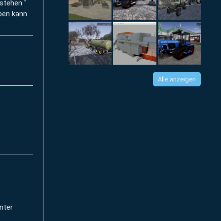
stehen "
iben kann
Alle anzeigen
nter