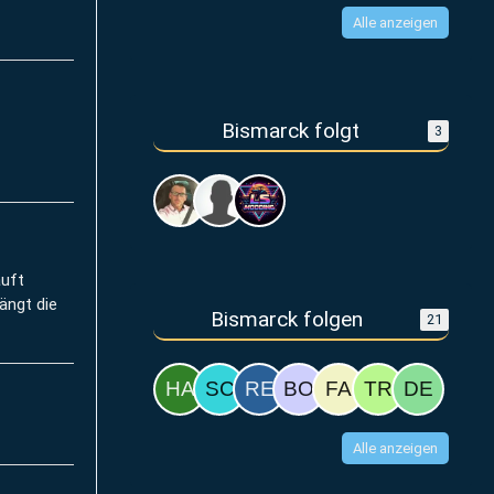
Alle anzeigen
Bismarck folgt
3
äuft
ängt die
Bismarck folgen
21
Alle anzeigen