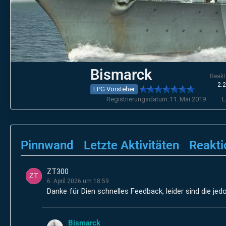
Bismarck
Reakt
2.
LPG Vorsteher
Registrierungsdatum
11. Mai 2019
L
Pinnwand
Letzte Aktivitäten
Reakti
ZT300
6. April 2026 um 18:59
Danke für Dien schnelles Feedback, leider sind die jed
Bismarck