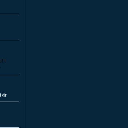
aft
r
 dir