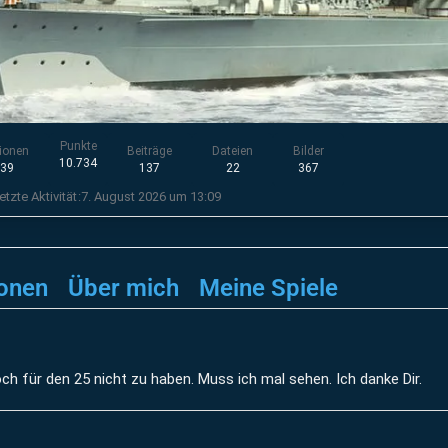
Punkte
ionen
Beiträge
Dateien
Bilder
10.734
239
137
22
367
etzte Aktivität
7. August 2026 um 13:09
onen
Über mich
Meine Spiele
och für den 25 nicht zu haben. Muss ich mal sehen. Ich danke Dir.