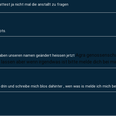
attest ja nicht mal die anstallt zu fragen
bts.
Agra genossensch
haben unseren namen geändert heissen jetzt
assen aber wenn irgendwas ist bitte melde dich bei mi
rin und schreibe mich blos dahinter , wen was is melde ich mich bei