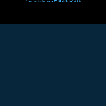
Community-Software:
WoltLab Suite™ 6.2.6