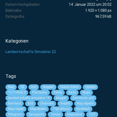
Datum hochgeladen
14. Januar 2022 um 20:02
Bildmaße
1.920 × 1.080 px
Dateigröße
967,59 kB
Kategorien
Landwirtschafts Simulator 22
Tags
Map
GE
xml
Mappen
Giants Editor
Update
TUTORIALS
Platzierbar
Felder
Karte
Maps
landwirtschafts-simulator 19
Mapper
farmlands.xml
farmland
Bits
Channels
mapDE
Map objects
Map Objekt
Mapobjekte
TipCollision
NavMesh
Felsgrunn
Savagame
Terrain
Mapordner
TUT