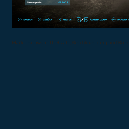
Mack - Farbwahl, Drehzahl, Beschleunigung und Brem