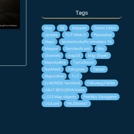
Tags
Map
GE
Mappen
Giants Editor
Update
TUTORIALS
Platzierbar
Maps
landwirtschafts-simulator 19
Mapper
farmlands.xml
Bits
Channels
mapDE
Map Objekt
Mapobjekte
TipCollision
NavMesh
Felsgrunn
Terrain
Mapordner
TUT
ELMCREEK farmland
Fahrzeug Felder
HAUT-BEYLERON Karte
LS22 Map objects
Prefabs Savagame
USA xml
ЕRLENGRAT