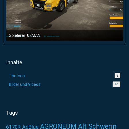
Spielerei_02MAN
29. Januar 2022 um 12:50
1
Inhalte
Themen
3
Bilder und Videos
15
Tags
AGRONEUM Alt Schwerin
6170R
AdBlue