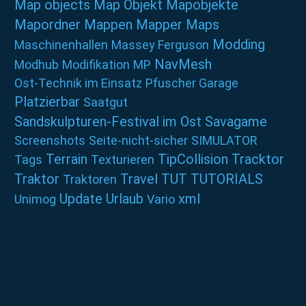
Map objects
Map Objekt
Mapobjekte
Mapordner
Mappen
Mapper
Maps
Modding
Maschinenhallen
Massey Ferguson
NavMesh
Modhub
Modifikation
MP
Ost-Technik im Einsatz
Pfuscher Garage
Platzierbar
Saatgut
Sandskulpturen-Festival im Ost
Savagame
Screenshots
Seite-nicht-sicher
SIMULATOR
Terrain
TipCollision
Tracktor
Tags
Texturieren
Traktor
Travel
TUT
TUTORIALS
Traktoren
Update
Urlaub
xml
Unimog
Vario