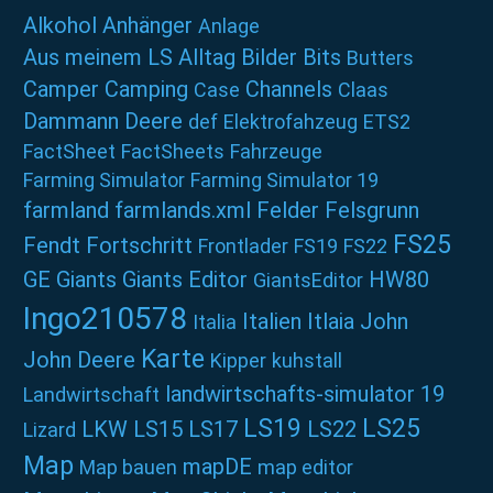
Alkohol
Anhänger
Anlage
Aus meinem LS Alltag
Bilder
Bits
Butters
Camper
Camping
Channels
Case
Claas
Dammann
Deere
def
Elektrofahzeug
ETS2
FactSheet
FactSheets
Fahrzeuge
Farming Simulator
Farming Simulator 19
farmland
farmlands.xml
Felder
Felsgrunn
FS25
Fendt
Fortschritt
Frontlader
FS19
FS22
GE
Giants
Giants Editor
HW80
GiantsEditor
Ingo210578
Italien
Itlaia
John
Italia
Karte
John Deere
Kipper
kuhstall
landwirtschafts-simulator 19
Landwirtschaft
LS19
LS25
LKW
LS15
LS17
LS22
Lizard
Map
mapDE
Map bauen
map editor