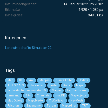
Datum hochgeladen
14. Januar 2022 um 20:02
Bildmaße
1.920 × 1.080 px
Dateigröße
949,51 kB
Kategorien
Landwirtschafts Simulator 22
Tags
Map
GE
xml
Mappen
Giants Editor
Update
TUTORIALS
Platzierbar
Felder
Karte
Maps
landwirtschafts-simulator 19
Mapper
farmlands.xml
farmland
Bits
Channels
mapDE
Map objects
Map Objekt
Mapobjekte
TipCollision
NavMesh
Felsgrunn
Savagame
Terrain
Mapordner
TUT