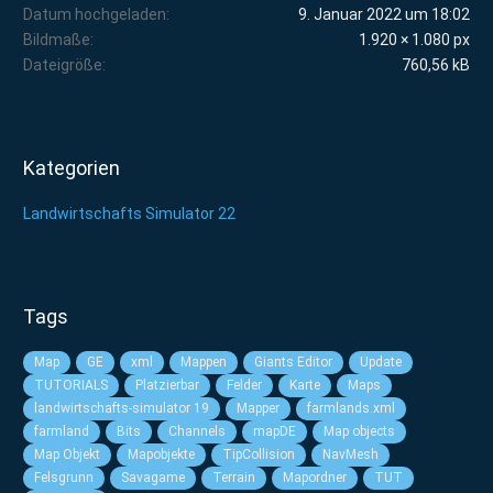
Datum hochgeladen
9. Januar 2022 um 18:02
Bildmaße
1.920 × 1.080 px
Dateigröße
760,56 kB
Kategorien
Landwirtschafts Simulator 22
Tags
Map
GE
xml
Mappen
Giants Editor
Update
TUTORIALS
Platzierbar
Felder
Karte
Maps
landwirtschafts-simulator 19
Mapper
farmlands.xml
farmland
Bits
Channels
mapDE
Map objects
Map Objekt
Mapobjekte
TipCollision
NavMesh
Felsgrunn
Savagame
Terrain
Mapordner
TUT