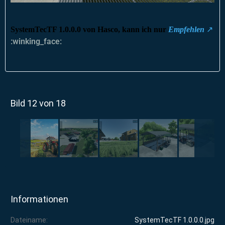
SystemTecTF
1.0.0.0 von Hasco, kann ich nur
Empfehlen
:winking_face:
Bild 12 von 18
Informationen
Dateiname
SystemTecTF 1.0.0.0.jpg