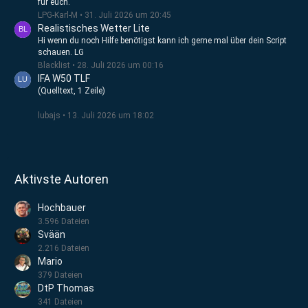
für euch.
LPG-Karl-M
31. Juli 2026 um 20:45
Realistisches Wetter Lite
Hi wenn du noch Hilfe benötigst kann ich gerne mal über dein Script
schauen. LG
Blacklist
28. Juli 2026 um 00:16
IFA W50 TLF
(Quelltext, 1 Zeile)
lubajs
13. Juli 2026 um 18:02
Aktivste Autoren
Hochbauer
3.596 Dateien
Svään
2.216 Dateien
Mario
379 Dateien
DtP Thomas
341 Dateien