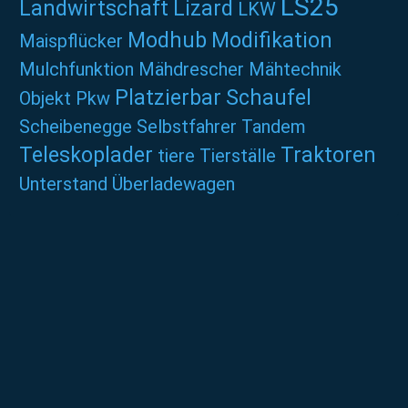
LS25
Landwirtschaft
Lizard
LKW
Modhub
Modifikation
Maispflücker
Mulchfunktion
Mähdrescher
Mähtechnik
Platzierbar
Schaufel
Objekt
Pkw
Scheibenegge
Selbstfahrer
Tandem
Teleskoplader
Traktoren
tiere
Tierställe
Unterstand
Überladewagen