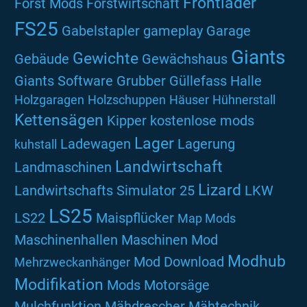
Frontlader
Forst Mods
Forstwirtschaft
FS25
Gabelstapler
gameplay
Garage
Giants
Gewichte
Gebäude
Gewächshaus
Giants Software
Grubber
Güllefass
Halle
Holzgaragen
Holzschuppen
Häuser
Hühnerstall
Kettensägen
Kipper
kostenlose mods
Lager
Ladewagen
Lagerung
kuhstall
Landwirtschaft
Landmaschinen
Lizard
Landwirtschafts Simulator 25
LKW
LS25
LS22
Maispflücker
Map Mods
Maschinenhallen
Maschinen Mod
Modhub
Mod Download
Mehrzweckanhänger
Modifikation
Mods
Motorsäge
Mulchfunktion
Mähdrescher
Mähtechnik