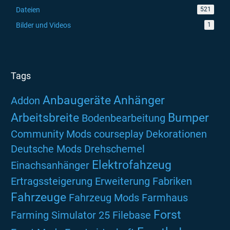
Dateien
521
Bilder und Videos
1
Tags
Anbaugeräte
Anhänger
Addon
Arbeitsbreite
Bumper
Bodenbearbeitung
Community Mods
courseplay
Dekorationen
Deutsche Mods
Drehschemel
Elektrofahzeug
Einachsanhänger
Ertragssteigerung
Erweiterung
Fabriken
Fahrzeuge
Fahrzeug Mods
Farmhaus
Forst
Farming Simulator 25
Filebase