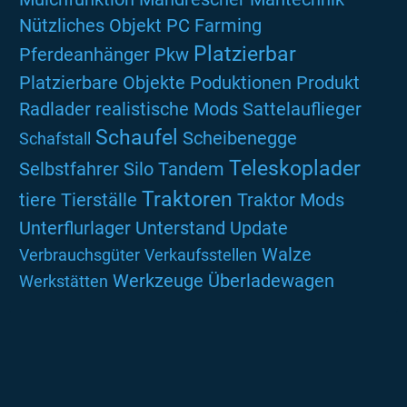
Nützliches
Objekt
PC Farming
Platzierbar
Pferdeanhänger
Pkw
Platzierbare Objekte
Poduktionen
Produkt
Radlader
realistische Mods
Sattelauflieger
Schaufel
Scheibenegge
Schafstall
Teleskoplader
Selbstfahrer
Silo
Tandem
Traktoren
tiere
Tierställe
Traktor Mods
Unterflurlager
Unterstand
Update
Walze
Verbrauchsgüter
Verkaufsstellen
Werkzeuge
Überladewagen
Werkstätten