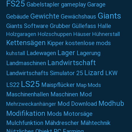
FS25
Gabelstapler
gameplay
Garage
Giants
Gewichte
Gebäude
Gewächshaus
Giants Software
Grubber
Güllefass
Halle
Holzgaragen
Holzschuppen
Häuser
Hühnerstall
Kettensägen
Kipper
kostenlose mods
Lager
Ladewagen
Lagerung
kuhstall
Landwirtschaft
Landmaschinen
Lizard
Landwirtschafts Simulator 25
LKW
LS25
LS22
Maispflücker
Map Mods
Maschinenhallen
Maschinen Mod
Modhub
Mod Download
Mehrzweckanhänger
Modifikation
Mods
Motorsäge
Mulchfunktion
Mähdrescher
Mähtechnik
Nützliches
Objekt
PC Farming