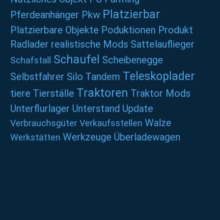
Platzierbar
Pferdeanhänger
Pkw
Platzierbare Objekte
Poduktionen
Produkt
Radlader
realistische Mods
Sattelauflieger
Schaufel
Scheibenegge
Schafstall
Teleskoplader
Selbstfahrer
Silo
Tandem
Traktoren
tiere
Tierställe
Traktor Mods
Unterflurlager
Unterstand
Update
Walze
Verbrauchsgüter
Verkaufsstellen
Werkzeuge
Überladewagen
Werkstätten