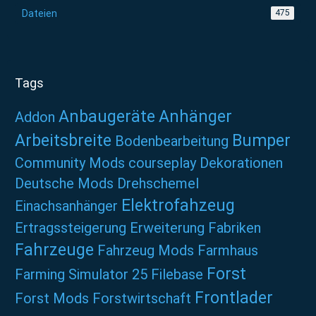
Dateien
475
Tags
Anbaugeräte
Anhänger
Addon
Arbeitsbreite
Bumper
Bodenbearbeitung
Community Mods
courseplay
Dekorationen
Deutsche Mods
Drehschemel
Elektrofahzeug
Einachsanhänger
Ertragssteigerung
Erweiterung
Fabriken
Fahrzeuge
Fahrzeug Mods
Farmhaus
Forst
Farming Simulator 25
Filebase
Frontlader
Forst Mods
Forstwirtschaft