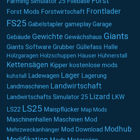
Forst
Farming Simulator 25
Filebase
Frontlader
Forst Mods
Forstwirtschaft
FS25
Gabelstapler
gameplay
Garage
Giants
Gewichte
Gebäude
Gewächshaus
Giants Software
Grubber
Güllefass
Halle
Holzgaragen
Holzschuppen
Häuser
Hühnerstall
Kettensägen
Kipper
kostenlose mods
Lager
Ladewagen
Lagerung
kuhstall
Landwirtschaft
Landmaschinen
Lizard
Landwirtschafts Simulator 25
LKW
LS25
LS22
Maispflücker
Map Mods
Maschinenhallen
Maschinen Mod
Modhub
Mod Download
Mehrzweckanhänger
Modifikation