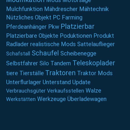
Mods
Motorsäge
Mulchfunktion
Mähdrescher
Mähtechnik
Nützliches
Objekt
PC Farming
Platzierbar
Pferdeanhänger
Pkw
Platzierbare Objekte
Poduktionen
Produkt
Radlader
realistische Mods
Sattelauflieger
Schaufel
Scheibenegge
Schafstall
Teleskoplader
Selbstfahrer
Silo
Tandem
Traktoren
tiere
Tierställe
Traktor Mods
Unterflurlager
Unterstand
Update
Walze
Verbrauchsgüter
Verkaufsstellen
Werkzeuge
Überladewagen
Werkstätten