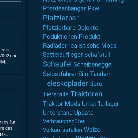
Pferdeanhänger
Pkw
Platzierbar
Platzierbare Objekte
Poduktionen
Produkt
Radlader
realistische Mods
r von
Sattelauflieger
Schafstall
 2002 und
XUM
Schaufel
Scheibenegge
Selbstfahrer
Silo
Tandem
Teleskoplader
tiere
Traktoren
Tierställe
Traktor Mods
Unterflurlager
Unterstand
Update
Verbrauchsgüter
m es für
re das
Walze
Verkaufsstellen
ts-