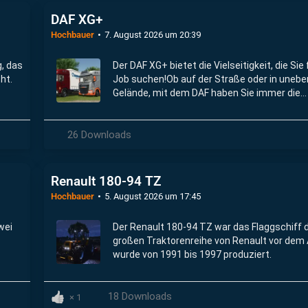
DAF XG+
Hochbauer
7. August 2026 um 20:39
g, das
Der DAF XG+ bietet die Vielseitigkeit, die Sie 
ht.
Job suchen!Ob auf der Straße oder in uneb
Gelände, mit dem DAF haben Sie immer die
Kontrolle.Bei den zahlreichen
Konfigurationsmöglichkeiten ist bestimmt f
26 Downloads
etwas dabei.
Renault 180-94 TZ
Hochbauer
5. August 2026 um 17:45
wei
Der Renault 180-94 TZ war das Flaggschiff 
großen Traktorenreihe von Renault vor dem
wurde von 1991 bis 1997 produziert.
18 Downloads
1