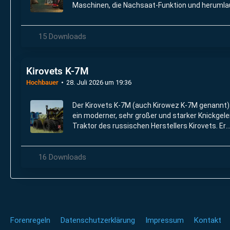
Maschinen, die Nachsaat-Funktion und heruml
Wildschweine einführt.
15 Downloads
Kirovets K-7M
Hochbauer
28. Juli 2026 um 19:36
Der Kirovets K-7M (auch Kirowez K-7M genannt) 
ein moderner, sehr großer und starker Knickgele
Traktor des russischen Herstellers Kirovets. Er
stammt aus der traditionsreichen Schlepper-Fa
des legendären K-700.
16 Downloads
Forenregeln
Datenschutzerklärung
Impressum
Kontakt