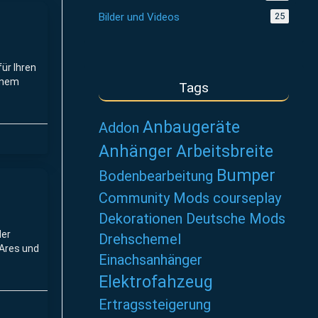
Bilder und Videos
25
für Ihren
enem
Tags
Anbaugeräte
ür jeden
Addon
Anhänger
Arbeitsbreite
Bumper
Bodenbearbeitung
Community Mods
courseplay
Dekorationen
Deutsche Mods
der
Drehschemel
 Ares und
Einachsanhänger
Elektrofahzeug
Ertragssteigerung