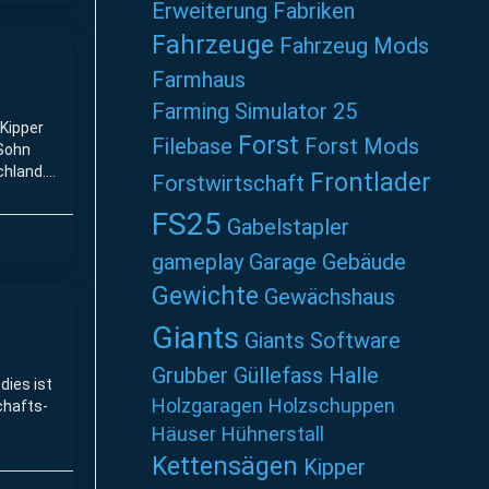
Erweiterung
Fabriken
Fahrzeuge
Fahrzeug Mods
Farmhaus
Farming Simulator 25
 Kipper
Forst
Filebase
Forst Mods
 Sohn
chland.
Frontlader
Forstwirtschaft
Welger
FS25
Gabelstapler
gameplay
Garage
Gebäude
Gewichte
Gewächshaus
Giants
Giants Software
Grubber
Güllefass
Halle
dies ist
Holzgaragen
Holzschuppen
chafts-
Häuser
Hühnerstall
Kettensägen
Kipper