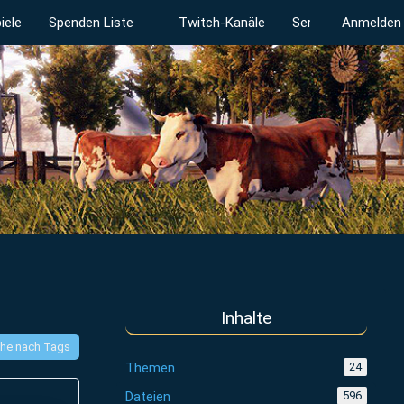
iele
Spenden Liste
Twitch-Kanäle
Serverstatus
Anmelden
Inhalte
he nach Tags
Themen
24
Dateien
596