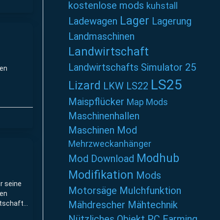
kostenlose mods
kuhstall
Lager
Ladewagen
Lagerung
Landmaschinen
Landwirtschaft
Landwirtschafts Simulator 25
nen
LS25
Lizard
LKW
LS22
Maispflücker
Map Mods
Maschinenhallen
Maschinen Mod
Mehrzweckanhänger
Modhub
Mod Download
Modifikation
Mods
ür seine
Motorsäge
Mulchfunktion
nen
Mähdrescher
Mähtechnik
rtschaft
Nützliches
Objekt
PC Farming