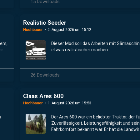
15 Downloads
Realistic Seeder
Hochbauer
2. August 2026 um 15:12
ers,
Dieser Mod soll das Arbeiten mit Sämaschi
er
etwas realistischer machen.
26 Downloads
Claas Ares 600
Hochbauer
1. August 2026 um 15:53
s
Der Ares 600 war ein beliebter Traktor, der f
Zuverlässigkeit, Leistungsfähigkeit und sei
Fahrkomfort bekannt war. Er hat die Landwi
im Laufe der Jahre positiv beeinflusst.