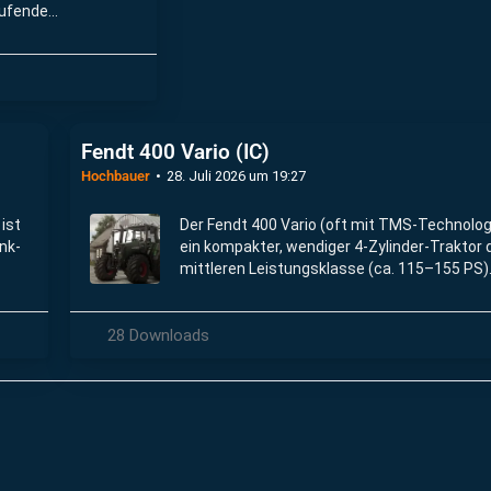
aufende
Fendt 400 Vario (IC)
Hochbauer
28. Juli 2026 um 19:27
ist
Der Fendt 400 Vario (oft mit TMS-Technologi
nk-
ein kompakter, wendiger 4-Zylinder-Traktor 
mittleren Leistungsklasse (ca. 115–155 PS). 
milie
als leistungsstarker Allrounder für Grünland
Mischbetriebe.
28 Downloads