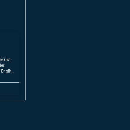
e) ist
der
Er gilt
- und