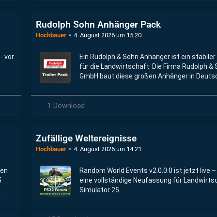
Rudolph Sohn Anhänger Pack
Hochbauer
4. August 2026 um 15:20
- vor
Ein Rudolph & Sohn Anhänger ist ein stabiler
für die Landwirtschaft. Die Firma Rudolph &
GmbH baut diese großen Anhänger in Deuts
Bekannte Modelle sind Zweiachs-Kipper und
Dreiseitenkipper, die früher oft den Namen 
1 Download
trugen.
Zufällige Weltereignisse
Hochbauer
4. August 2026 um 14:21
ßen
Random World Events v2.0.0.0 ist jetzt live – 
5
eine vollständige Neufassung für Landwirts
Simulator 25.
 auf