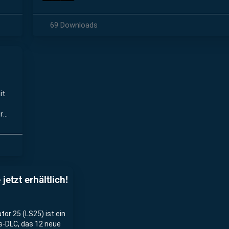
Fahrsimulator wünsche).
69 Downloads
it
r
etzt erhältlich!
or 25 (LS25) ist ein
s-DLC, das 12 neue