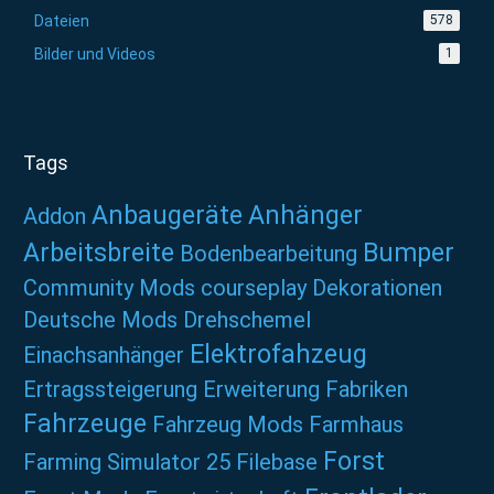
Dateien
578
Bilder und Videos
1
Tags
Anbaugeräte
Anhänger
Addon
Arbeitsbreite
Bumper
Bodenbearbeitung
Community Mods
courseplay
Dekorationen
Deutsche Mods
Drehschemel
Elektrofahzeug
Einachsanhänger
Ertragssteigerung
Erweiterung
Fabriken
Fahrzeuge
Fahrzeug Mods
Farmhaus
Forst
Farming Simulator 25
Filebase