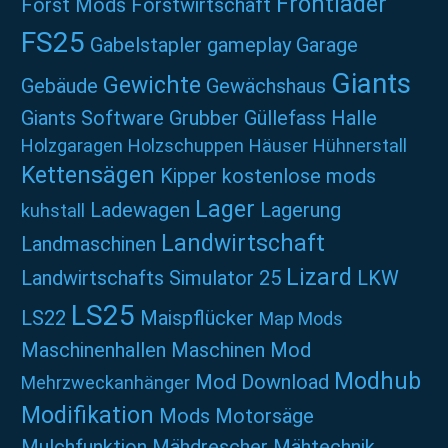
Frontlader
Forst Mods
Forstwirtschaft
FS25
Gabelstapler
gameplay
Garage
Giants
Gewichte
Gebäude
Gewächshaus
Giants Software
Grubber
Güllefass
Halle
Holzgaragen
Holzschuppen
Häuser
Hühnerstall
Kettensägen
Kipper
kostenlose mods
Lager
Ladewagen
Lagerung
kuhstall
Landwirtschaft
Landmaschinen
Lizard
Landwirtschafts Simulator 25
LKW
LS25
LS22
Maispflücker
Map Mods
Maschinenhallen
Maschinen Mod
Modhub
Mod Download
Mehrzweckanhänger
Modifikation
Mods
Motorsäge
Mulchfunktion
Mähdrescher
Mähtechnik