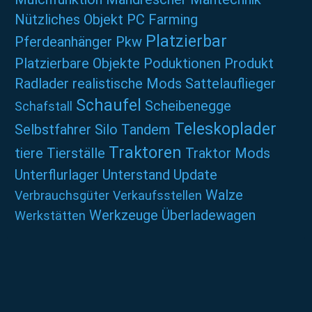
Nützliches
Objekt
PC Farming
Platzierbar
Pferdeanhänger
Pkw
Platzierbare Objekte
Poduktionen
Produkt
Radlader
realistische Mods
Sattelauflieger
Schaufel
Scheibenegge
Schafstall
Teleskoplader
Selbstfahrer
Silo
Tandem
Traktoren
tiere
Tierställe
Traktor Mods
Unterflurlager
Unterstand
Update
Walze
Verbrauchsgüter
Verkaufsstellen
Werkzeuge
Überladewagen
Werkstätten