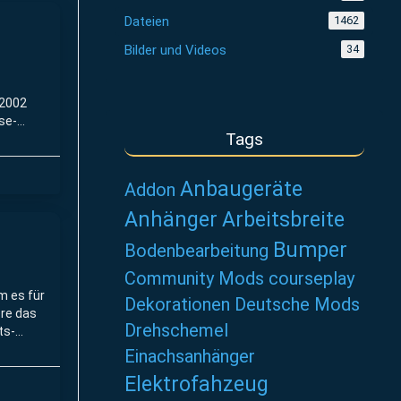
Dateien
1462
Bilder und Videos
34
 2002
sse-
Tags
en
Anbaugeräte
Addon
Anhänger
Arbeitsbreite
Bumper
Bodenbearbeitung
Community Mods
courseplay
m es für
Dekorationen
Deutsche Mods
re das
Drehschemel
ts-
Einachsanhänger
Elektrofahzeug