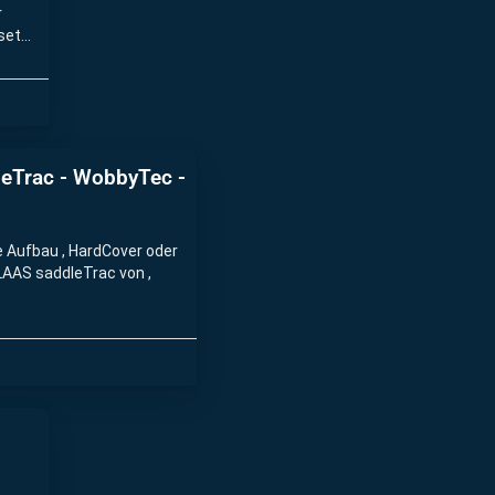
r
setzt
dleTrac - WobbyTec -
ne Aufbau , HardCover oder
LAAS saddleTrac von ,