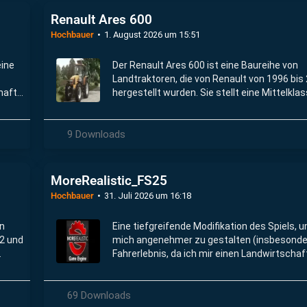
Renault Ares 600
Hochbauer
1. August 2026 um 15:51
eine
Der Renault Ares 600 ist eine Baureihe von
Landtraktoren, die von Renault von 1996 bis
haft
hergestellt wurden. Sie stellt eine Mittelkla
Lösung zwischen den kleineren Ceres und d
größeren Atles Traktoren dar.
9 Downloads
MoreRealistic_FS25
Hochbauer
31. Juli 2026 um 16:18
on
Eine tiefgreifende Modifikation des Spiels, u
02 und
mich angenehmer zu gestalten (insbesonde
Fahrerlebnis, da ich mir einen Landwirtschaf
Fahrsimulator wünsche).
69 Downloads