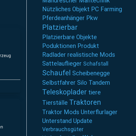
Mähdrescher
Mähtechnik
Nützliches
Objekt
PC Farming
Pferdeanhänger
Pkw
Platzierbar
Platzierbare Objekte
Poduktionen
Produkt
Radlader
realistische Mods
hrzeug
Sattelauflieger
Schafstall
Schaufel
Scheibenegge
Selbstfahrer
Silo
Tandem
Teleskoplader
tiere
Traktoren
Tierställe
Traktor Mods
Unterflurlager
Unterstand
Update
en
Verbrauchsgüter