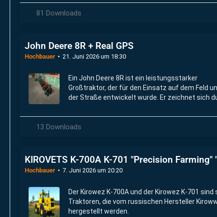
81 Downloads
John Deere 8R + Real GPS
Hochbauer
21. Juni 2026 um 18:30
Ein John Deere 8R ist ein leistungsstarker
Großtraktor, der für den Einsatz auf dem Feld u
der Straße entwickelt wurde. Er zeichnet sich d
seine hohe Zugkraft, Gesamtleistung und die
Möglichkeit, die Betriebskosten zu senken, aus.
13 Downloads
KIROVETS K-700A K-701 "Precision Farming" "I
Hochbauer
7. Juni 2026 um 20:20
Der Kirowez K-700A und der Kirowez K-701 sind 
Traktoren, die vom russischen Hersteller Kirow
hergestellt werden.