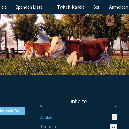
iele
Spenden Liste
Twitch-Kanäle
Serverstatus
Anmelden
Inhalte
he nach Tags
Artikel
1
Themen
33