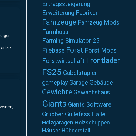
Ertragssteigerung
Erweiterung
Fabriken
Fahrzeuge
Fahrzeug Mods
Farmhaus
ssiger
Farming Simulator 25
nsätze
Forst
Filebase
Forst Mods
Frontlader
Forstwirtschaft
FS25
Gabelstapler
gameplay
Garage
Gebäude
Gewichte
Gewächshaus
Giants
Giants Software
weinen,
Grubber
Güllefass
Halle
Holzgaragen
Holzschuppen
Häuser
Hühnerstall