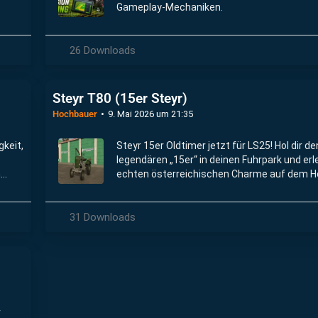
Gameplay-Mechaniken.
26 Downloads
Steyr T80 (15er Steyr)
Hochbauer
9. Mai 2026 um 21:35
gkeit,
Steyr 15er Oldtimer jetzt für LS25! Hol dir de
legendären „15er“ in deinen Fuhrpark und erl
n
echten österreichischen Charme auf dem H
31 Downloads
r