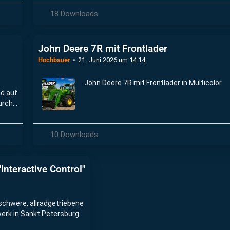
18 Downloads
John Deere 7R mit Frontlader
Hochbauer
21. Juni 2026 um 14:14
John Deere 7R mit Frontlader in Multicolor
nd auf
urch
10 Downloads
nteractive Control"
schwere, allradgetriebene
werk in Sankt Petersburg