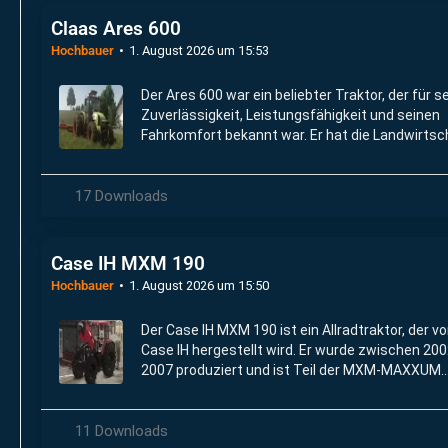
Claas Ares 600
Hochbauer
1. August 2026 um 15:53
Der Ares 600 war ein beliebter Traktor, der für s
Zuverlässigkeit, Leistungsfähigkeit und seinen
Fahrkomfort bekannt war. Er hat die Landwirtsc
im Laufe der Jahre positiv beeinflusst.
17 Downloads
Case IH MXM 190
Hochbauer
1. August 2026 um 15:50
Der Case IH MXM 190 ist ein Allradtraktor, der v
Case IH hergestellt wird. Er wurde zwischen 20
2007 produziert und ist Teil der MXM-MAXXUM
Baureihe.
11 Downloads