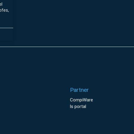
el
ofes,
Partner
CompiWare
ls portal