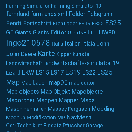
Farming Simulator
Farming Simulator 19
farmland
farmlands.xml
Felder
Felsgrunn
FS25
Fendt
Fortschritt
Frontlader
FS19
FS22
GE
Giants
Giants Editor
HW80
GiantsEditor
Ingo210578
Italien
Itlaia
John
Italia
Karte
John Deere
Kipper
kuhstall
landwirtschafts-simulator 19
Landwirtschaft
LS19
LS25
LKW
LS15
LS17
LS22
Lizard
Map
mapDE
Map bauen
map editor
Map objects
Map Objekt
Mapobjekte
Mapordner
Mappen
Mapper
Maps
Modding
Maschinenhallen
Massey Ferguson
NavMesh
Modhub
Modifikation
MP
Ost-Technik im Einsatz
Pfuscher Garage